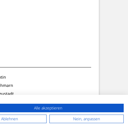
utin
ehmarn
eustadt
ldenburg
Alle akzeptieren
lön/Preetz
f. Strand
Ablehnen
Nein, anpassen