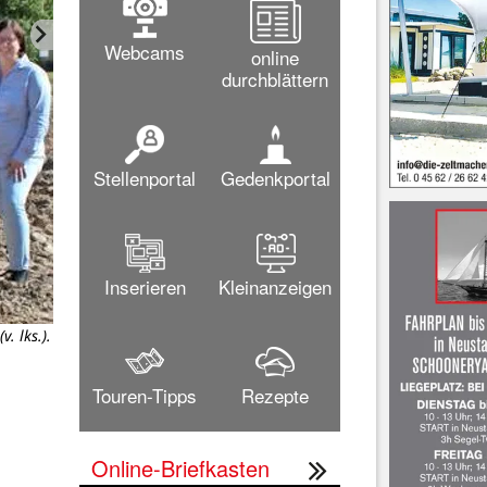
Webcams
online
durchblättern
Stellenportal
Gedenkportal
Inserieren
Kleinanzeigen
. lks.).
Modern, schick und ökologisch: Schon im Somm
Touren-Tipps
Rezepte
Online-Briefkasten