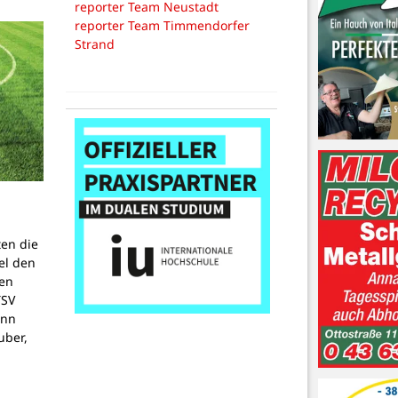
reporter Team Neustadt
reporter Team Timmendorfer
Strand
ten die
el den
en
TSV
ann
uber,