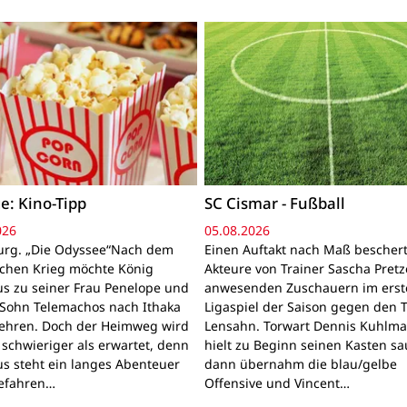
e: Kino-Tipp
SC Cismar - Fußball
026
05.08.2026
rg. „Die Odyssee“Nach dem
Einen Auftakt nach Maß bescher
schen Krieg möchte König
Akteure von Trainer Sascha Pretz
s zu seiner Frau Penelope und
anwesenden Zuschauern im erst
Sohn Telemachos nach Ithaka
Ligaspiel der Saison gegen den 
ehren. Doch der Heimweg wird
Lensahn. Torwart Dennis Kuhlm
 schwieriger als erwartet, denn
hielt zu Beginn seinen Kasten sa
s steht ein langes Abenteuer
dann übernahm die blau/gelbe
Gefahren…
Offensive und Vincent…