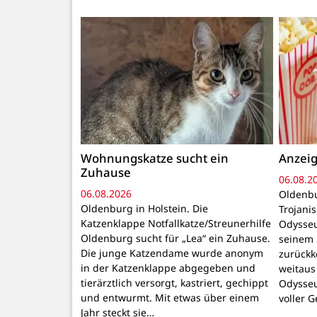
Wohnungskatze sucht ein
Anzeig
Zuhause
06.08.2
06.08.2026
Oldenbu
Oldenburg in Holstein. Die
Trojani
Katzenklappe Notfallkatze/Streunerhilfe
Odysseu
Oldenburg sucht für „Lea“ ein Zuhause.
seinem 
Die junge Katzendame wurde anonym
zurückk
in der Katzenklappe abgegeben und
weitaus
tierärztlich versorgt, kastriert, gechippt
Odysseu
und entwurmt. Mit etwas über einem
voller 
Jahr steckt sie…