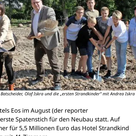
Batscheider, Olaf Iskra und die „ersten Strandkinder“ mit Andrea Iskra (v
els Eos im August (der reporter 
erste Spatenstich für den Neubau statt. Auf 
r für 5,5 Millionen Euro das Hotel Strandkind 