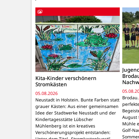
Jugend
Brodau
Kita-Kinder verschönern
Nachw
Stromkästen
05.08.2
05.08.2026
Brodau.
Neustadt in Holstein. Bunte Farben statt
perfekt
grauer Kästen: Aus einer gemeinsamen
Begeiste
Idee der Stadtwerke Neustadt und der
August 
Kindertagesstätte Lübscher
Mühle e
Mühlenberg ist ein kreatives
Golf-Na
Verschönerungsprojekt entstanden:
Sommer
Unter dem Titel „Stromkastenkunst“