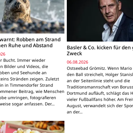
warnt: Robben am Strand
hen Ruhe und Abstand
Basler & Co. kicken für den
Zweck
026
r Bucht. Immer wieder
06.08.2026
n Bilder und Videos, die
Ostseebad Grömitz. Wenn Mario 
obben und Seehunde an
den Ball streichelt, Holger Stanis
teins Stränden zeigen. Zuletzt
an der Seitenlinie steht und die
ein in Timmendorfer Strand
Traditionsmannschaft von Boruss
mmener Beitrag, wie Menschen
Dortmund aufläuft, schlägt das 
bbe umringen, fotografieren
vieler Fußballfans höher. Am Frei
lweise sogar anfassen. Der…
August, verwandelt sich der Spor
an der…