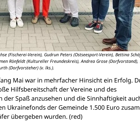
hse (Fischerei-Verein), Gudrun Peters (Ostseesport-Verein), Bettina Schä
rmen Rönfeldt (Kultureller Freundeskreis), Andrea Grose (Dorfvorstand),
urth (Dorfvorsteher) (v. lks.).
ang Mai war in mehrfacher Hinsicht ein Erfolg. D
e Hilfsbereitschaft der Vereine und des 
 der Spaß anzusehen und die Sinnhaftigkeit auch
en Ukrainefonds der Gemeinde 1.500 Euro zusam
äfer übergeben wurden. (red)