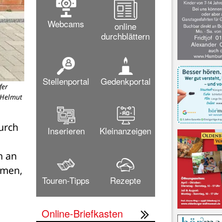
Webcams
online
durchblättern
Stellenportal
Gedenkportal
fer
 Helmut
urch 
Inserieren
Kleinanzeigen
 an 
men, 
Touren-Tipps
Rezepte
Online-Briefkasten