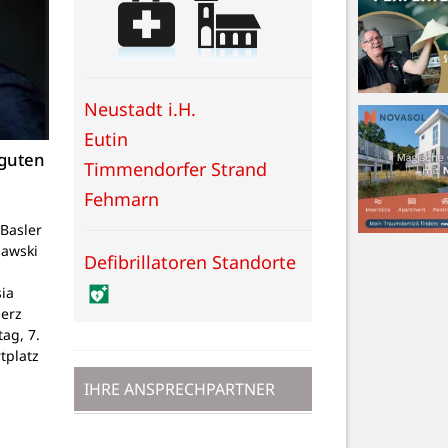
Neustadt i.H.
Eutin
 guten
Timmendorfer Strand
Fehmarn
Basler
lawski
Defibrillatoren Standorte
ia
Herz
tag, 7.
tplatz
IHRE ANSPRECHPARTNER