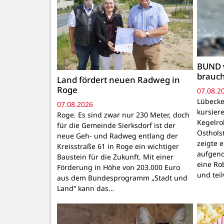
BUND 
brauc
Land fördert neuen Radweg in
Roge
07.08.2
Lübecke
07.08.2026
kursiere
Roge. Es sind zwar nur 230 Meter, doch
Kegelr
für die Gemeinde Sierksdorf ist der
Osthols
neue Geh- und Radweg entlang der
zeigte 
Kreisstraße 61 in Roge ein wichtiger
aufgeno
Baustein für die Zukunft. Mit einer
eine Ro
Förderung in Höhe von 203.000 Euro
und tei
aus dem Bundesprogramm „Stadt und
Land“ kann das…