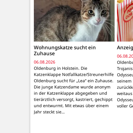
Wohnungskatze sucht ein
Anzeig
Zuhause
06.08.2
06.08.2026
Oldenbu
Oldenburg in Holstein. Die
Trojani
Katzenklappe Notfallkatze/Streunerhilfe
Odysseu
Oldenburg sucht für „Lea“ ein Zuhause.
seinem 
Die junge Katzendame wurde anonym
zurückk
in der Katzenklappe abgegeben und
weitaus
tierärztlich versorgt, kastriert, gechippt
Odysseu
und entwurmt. Mit etwas über einem
voller 
Jahr steckt sie…