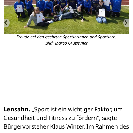
t
Freude bei den geehrten Sportlerinnen und Sportlern.
ng
Bild: Marco Gruemmer
2
ch
a
r
.
h
Lensahn.
 „Sport ist ein wichtiger Faktor, um 
Gesundheit und Fitness zu fördern“, sagte 
Bürgervorsteher Klaus Winter. Im Rahmen des 