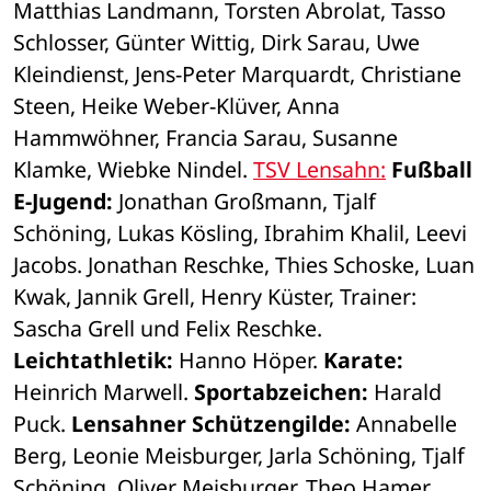
Matthias Landmann, Torsten Abrolat, Tasso 
Schlosser, Günter Wittig, Dirk Sarau, Uwe 
Kleindienst, Jens-Peter Marquardt, Christiane 
Steen, Heike Weber-Klüver, Anna 
Hammwöhner, Francia Sarau, Susanne 
Klamke, Wiebke Nindel. 
TSV Lensahn:
 Fußball 
E-Jugend:
 Jonathan Großmann, Tjalf 
Schöning, Lukas Kösling, Ibrahim Khalil, Leevi 
Jacobs. Jonathan Reschke, Thies Schoske, Luan 
Kwak, Jannik Grell, Henry Küster, Trainer: 
Sascha Grell und Felix Reschke. 
Leichtathletik:
 Hanno Höper.
 Karate:
Heinrich Marwell. 
Sportabzeichen:
 Harald 
Puck. 
Lensahner Schützengilde:
 Annabelle 
Berg, Leonie Meisburger, Jarla Schöning, Tjalf 
Schöning, Oliver Meisburger, Theo Hamer, 