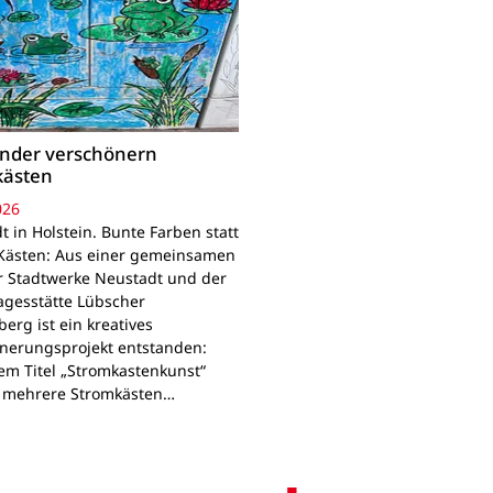
inder verschönern
kästen
026
 in Holstein. Bunte Farben statt
Kästen: Aus einer gemeinsamen
r Stadtwerke Neustadt und der
agesstätte Lübscher
erg ist ein kreatives
nerungsprojekt entstanden:
em Titel „Stromkastenkunst“
 mehrere Stromkästen…