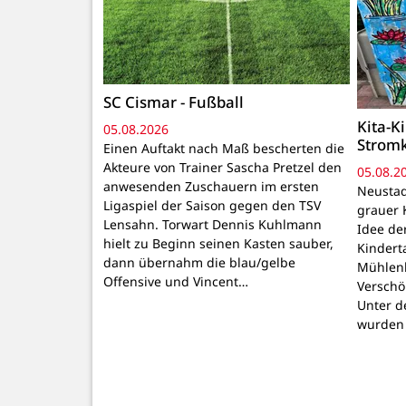
SC Cismar - Fußball
Kita-K
05.08.2026
Strom
Einen Auftakt nach Maß bescherten die
Akteure von Trainer Sascha Pretzel den
05.08.2
anwesenden Zuschauern im ersten
Neustadt
Ligaspiel der Saison gegen den TSV
grauer 
Lensahn. Torwart Dennis Kuhlmann
Idee de
hielt zu Beginn seinen Kasten sauber,
Kindert
dann übernahm die blau/gelbe
Mühlenb
Offensive und Vincent…
Verschö
Unter d
wurden