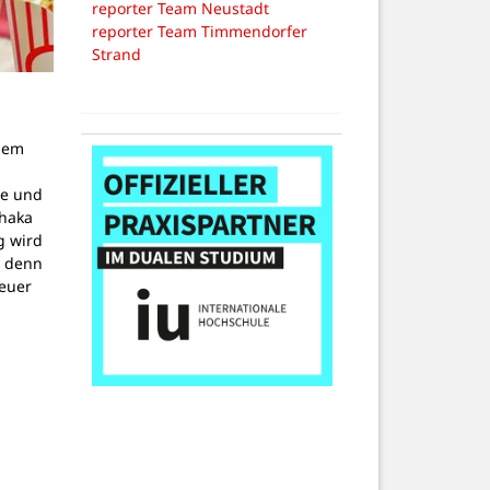
reporter Team Neustadt
reporter Team Timmendorfer
Strand
dem
g
pe und
thaka
g wird
, denn
teuer