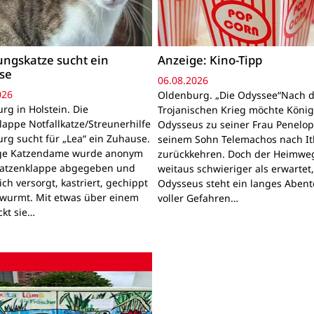
ngskatze sucht ein
Anzeige: Kino-Tipp
se
06.08.2026
026
Oldenburg. „Die Odyssee“Nach 
rg in Holstein. Die
Trojanischen Krieg möchte Köni
lappe Notfallkatze/Streunerhilfe
Odysseus zu seiner Frau Penelo
rg sucht für „Lea“ ein Zuhause.
seinem Sohn Telemachos nach I
nge Katzendame wurde anonym
zurückkehren. Doch der Heimwe
Katzenklappe abgegeben und
weitaus schwieriger als erwartet
lich versorgt, kastriert, gechippt
Odysseus steht ein langes Aben
wurmt. Mit etwas über einem
voller Gefahren…
ckt sie…