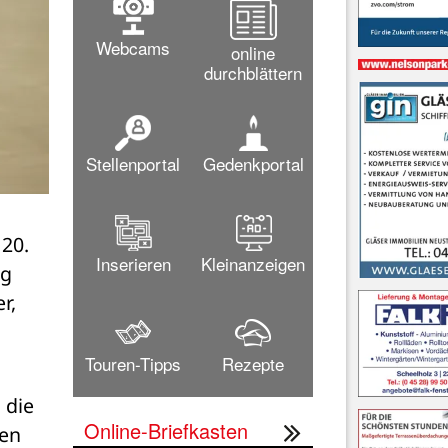
Webcams
online
durchblättern
Stellenportal
Gedenkportal
0. 
Inserieren
Kleinanzeigen
g 
, 
Touren-Tipps
Rezepte
die 
Online-Briefkasten
en 