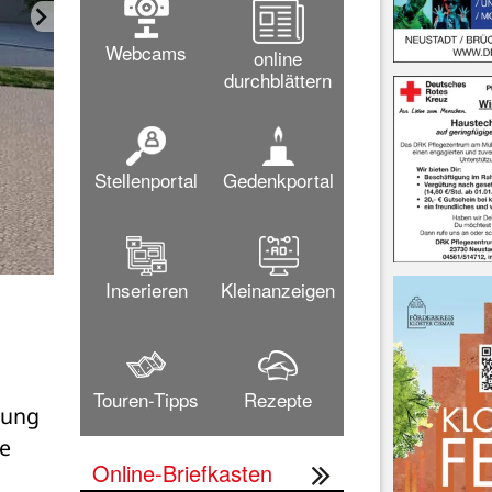
Webcams
online
durchblättern
Stellenportal
Gedenkportal
Inserieren
Kleinanzeigen
Architekt Hayung Köhler, Christian Harms (Wärmenetzbau SWNH
Reimers (Technischer Service SWNH), Sandra Liebmann (Mark
Wärme SWNH) sowie Stadtplaner Conrad Rieger
Bild: 
Touren-Tipps
Rezepte
ung 
e 
Online-Briefkasten