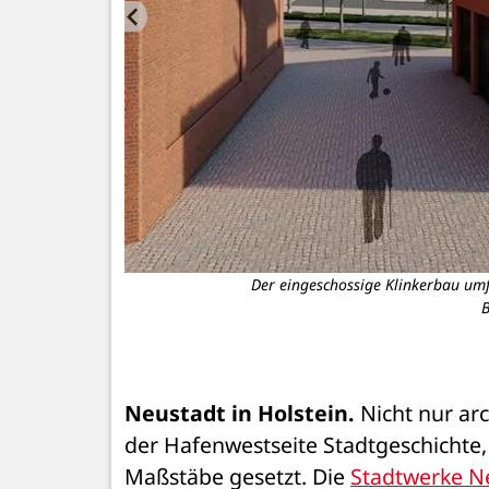
turbüro) mit Anne
Der eingeschossige Klinkerbau umf
i (Projektleiter
B
.
Neustadt in Holstein.
 Nicht nur ar
der Hafenwestseite Stadtgeschichte
Maßstäbe gesetzt. Die 
Stadtwerke Ne