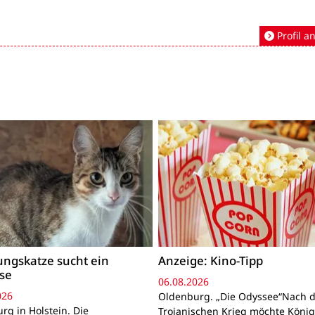
Profil a
ngskatze sucht ein
Anzeige: Kino-Tipp
se
06.08.2026
026
Oldenburg. „Die Odyssee“Nach 
rg in Holstein. Die
Trojanischen Krieg möchte Köni