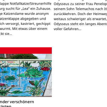
lappe Notfallkatze/Streunerhilfe
Odysseus zu seiner Frau Penelo
rg sucht für „Lea“ ein Zuhause.
seinem Sohn Telemachos nach I
nge Katzendame wurde anonym
zurückkehren. Doch der Heimwe
Katzenklappe abgegeben und
weitaus schwieriger als erwartet
lich versorgt, kastriert, gechippt
Odysseus steht ein langes Aben
wurmt. Mit etwas über einem
voller Gefahren…
ckt sie…
inder verschönern
kästen