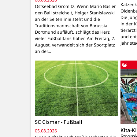
Katzenk
Ostseebad Grömitz. Wenn Mario Basler
Oldenbu
den Ball streichelt, Holger Stanislawski
Die ju
an der Seitenlinie steht und die
in der 
Traditionsmannschaft von Borussia
tierärzt
Dortmund aufläuft, schlägt das Herz
und ent
vieler Fußballfans höher. Am Freitag, 7.
Jahr ste
August, verwandelt sich der Sportplatz
an der…
SC Cismar - Fußball
Kita-K
05.08.2026
Strom