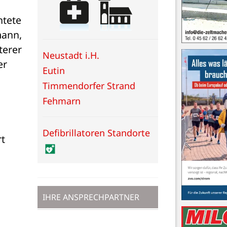
tete 
ann, 
erer 
Neustadt i.H.
r 
Eutin
Timmendorfer Strand
Fehmarn
Defibrillatoren Standorte
t 
IHRE ANSPRECHPARTNER