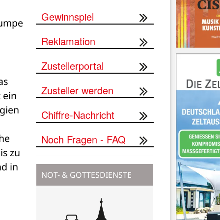
Gewinnspiel
umpe 
Reklamation
Zustellerportal
s 
Zusteller werden
ein 
ien 
Chiffre-Nachricht
he 
Noch Fragen - FAQ
s zu 
d in 
NOT- & GOTTESDIENSTE