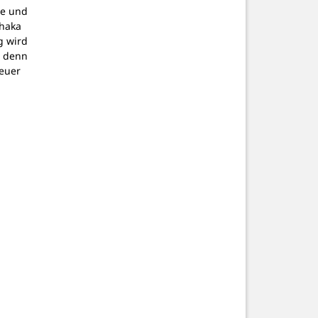
pe und
thaka
g wird
, denn
teuer