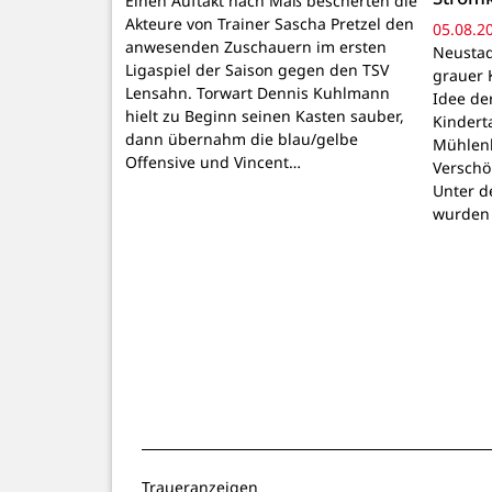
Einen Auftakt nach Maß bescherten die
Akteure von Trainer Sascha Pretzel den
05.08.2
anwesenden Zuschauern im ersten
Neustadt
Ligaspiel der Saison gegen den TSV
grauer 
Lensahn. Torwart Dennis Kuhlmann
Idee de
hielt zu Beginn seinen Kasten sauber,
Kindert
dann übernahm die blau/gelbe
Mühlenb
Offensive und Vincent…
Verschö
Unter d
wurden
Traueranzeigen