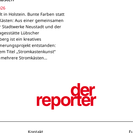
026
 in Holstein. Bunte Farben statt
Kästen: Aus einer gemeinsamen
r Stadtwerke Neustadt und der
agesstätte Lübscher
erg ist ein kreatives
nerungsprojekt entstanden:
em Titel „Stromkastenkunst“
 mehrere Stromkästen…
Kontakt
E