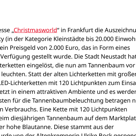
sse „
Christmasworld
“ in Frankfurt die Auszeichnu
ty (in der Kategorie Kleinstädte bis 20.000 Einwohn
ein Preisgeld von 2.000 Euro, das in Form eines 
Verfügung gestellt wurde. Die Stadt Neustadt hat
hterketten eingelöst, die nun am Tannenbaum vor
leuchten. Statt der alten Lichterketten mit großen
D-Lichterketten mit 120 Lichtpunkten zum Einsat
etzt in einem attraktiven Ambiente und es werden
sten für die Tannenbaumbeleuchtung betragen nu
n Verbrauchs. Eine Kette mit 120 Lichtpunkten 
eim diesjährigen Tannenbaum auf dem Marktplatz
er hohe Blautanne. Diese stammt aus der 
rde von der Altenkremperin Ulrike Bock gespend