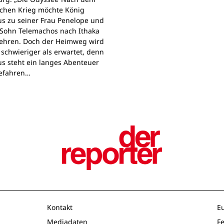
schen Krieg möchte König
s zu seiner Frau Penelope und
Sohn Telemachos nach Ithaka
ehren. Doch der Heimweg wird
 schwieriger als erwartet, denn
s steht ein langes Abenteuer
Gefahren…
Kontakt
E
Mediadaten
F