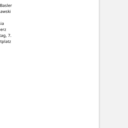
Basler
lawski
ia
Herz
tag, 7.
tplatz