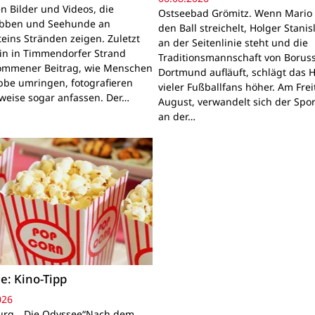
n Bilder und Videos, die
Ostseebad Grömitz. Wenn Mario 
obben und Seehunde an
den Ball streichelt, Holger Stanis
teins Stränden zeigen. Zuletzt
an der Seitenlinie steht und die
ein in Timmendorfer Strand
Traditionsmannschaft von Boruss
mmener Beitrag, wie Menschen
Dortmund aufläuft, schlägt das 
bbe umringen, fotografieren
vieler Fußballfans höher. Am Frei
lweise sogar anfassen. Der…
August, verwandelt sich der Spor
an der…
e: Kino-Tipp
026
rg. „Die Odyssee“Nach dem