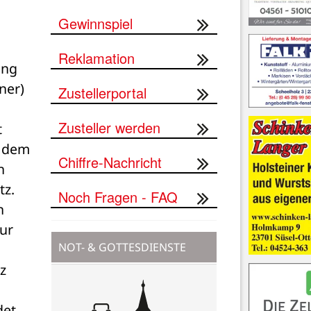
Gewinnspiel
Reklamation
ng 
er) 
Zustellerportal
Zusteller werden
 
 dem 
Chiffre-Nachricht
 
z. 
Noch Fragen - FAQ
 
r 
NOT- & GOTTESDIENSTE
 
et. 