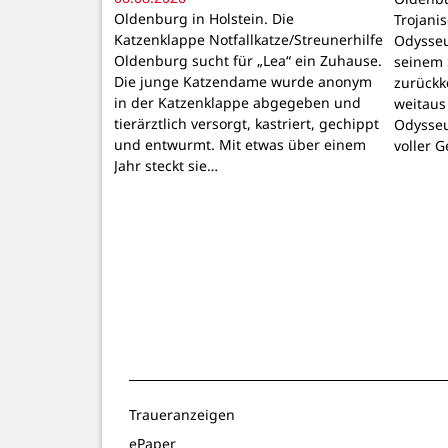
Oldenburg in Holstein. Die
Trojani
Katzenklappe Notfallkatze/Streunerhilfe
Odysseu
Oldenburg sucht für „Lea“ ein Zuhause.
seinem 
Die junge Katzendame wurde anonym
zurückk
in der Katzenklappe abgegeben und
weitaus
tierärztlich versorgt, kastriert, gechippt
Odysseu
und entwurmt. Mit etwas über einem
voller 
Jahr steckt sie…
Traueranzeigen
ePaper