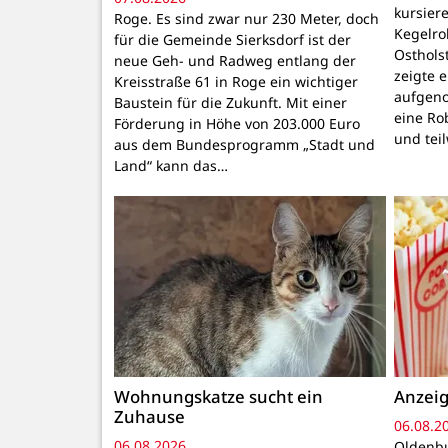
kursiere
Roge. Es sind zwar nur 230 Meter, doch
Kegelr
für die Gemeinde Sierksdorf ist der
Osthols
neue Geh- und Radweg entlang der
zeigte 
Kreisstraße 61 in Roge ein wichtiger
aufgeno
Baustein für die Zukunft. Mit einer
eine Ro
Förderung in Höhe von 203.000 Euro
und tei
aus dem Bundesprogramm „Stadt und
Land“ kann das…
Wohnungskatze sucht ein
Anzeig
Zuhause
06.08.2
06.08.2026
Oldenbu