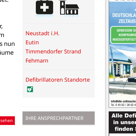
 
Neustadt i.H.
m 
Eutin
s nun 
Timmendorfer Strand
äume 
Fehmarn
Defibrillatoren Standorte
IHRE ANSPRECHPARTNER
nsehen