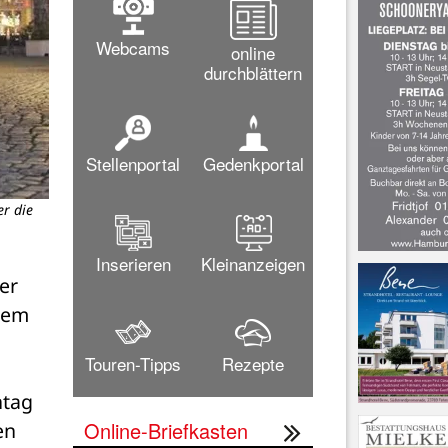
Webcams
online
durchblättern
Stellenportal
Gedenkportal
er die
Bürgermeister Mirko Spieckermann prä
Inserieren
Kleinanzeigen
 Die Stadt Neustadt, das Stadtmarketing, die Stadtwerke und der 
dem 
Touren-Tipps
Rezepte
tag 
Online-Briefkasten
n 