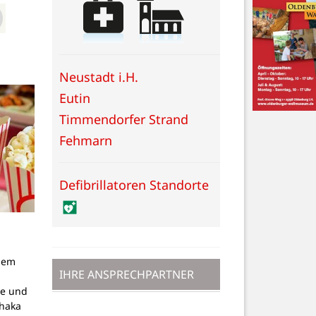
Neustadt i.H.
Eutin
Timmendorfer Strand
Fehmarn
Defibrillatoren Standorte
dem
IHRE ANSPRECHPARTNER
g
pe und
thaka