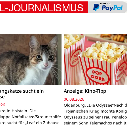
ngskatze sucht ein
Anzeige: Kino-Tipp
se
06.08.2026
026
Oldenburg. „Die Odyssee“Nach 
rg in Holstein. Die
Trojanischen Krieg möchte Köni
lappe Notfallkatze/Streunerhilfe
Odysseus zu seiner Frau Penelo
rg sucht für „Lea“ ein Zuhause.
seinem Sohn Telemachos nach I