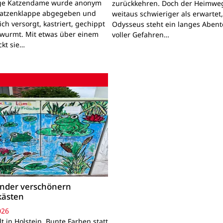
nge Katzendame wurde anonym
zurückkehren. Doch der Heimwe
Katzenklappe abgegeben und
weitaus schwieriger als erwartet
lich versorgt, kastriert, gechippt
Odysseus steht ein langes Aben
wurmt. Mit etwas über einem
voller Gefahren…
ckt sie…
inder verschönern
kästen
026
 in Holstein. Bunte Farben statt