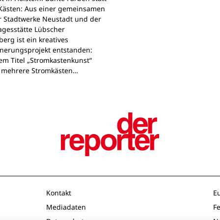
Kästen: Aus einer gemeinsamen
r Stadtwerke Neustadt und der
agesstätte Lübscher
erg ist ein kreatives
nerungsprojekt entstanden:
em Titel „Stromkastenkunst“
 mehrere Stromkästen…
Kontakt
E
Mediadaten
F