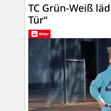
TC Grün-Weiß läd
Tür“
Bilder