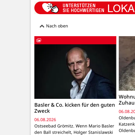
Nach oben
Wohnu
Zuhau
Basler & Co. kicken für den guten
Zweck
06.08.2
Oldenbu
06.08.2026
Katzenk
Ostseebad Grömitz. Wenn Mario Basler
Oldenbu
den Ball streichelt, Holger Stanislawski