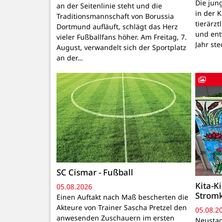
Die ju
an der Seitenlinie steht und die
in der 
Traditionsmannschaft von Borussia
tierärzt
Dortmund aufläuft, schlägt das Herz
und ent
vieler Fußballfans höher. Am Freitag, 7.
Jahr ste
August, verwandelt sich der Sportplatz
an der…
SC Cismar - Fußball
Kita-K
05.08.2026
Strom
Einen Auftakt nach Maß bescherten die
Akteure von Trainer Sascha Pretzel den
05.08.2
anwesenden Zuschauern im ersten
Neustadt