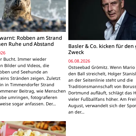
warnt: Robben am Strand
hen Ruhe und Abstand
Basler & Co. kicken für den
Zweck
026
r Bucht. Immer wieder
06.08.2026
n Bilder und Videos, die
Ostseebad Grömitz. Wenn Mario 
obben und Seehunde an
den Ball streichelt, Holger Stanis
teins Stränden zeigen. Zuletzt
an der Seitenlinie steht und die
ein in Timmendorfer Strand
Traditionsmannschaft von Boruss
mmener Beitrag, wie Menschen
Dortmund aufläuft, schlägt das 
bbe umringen, fotografieren
vieler Fußballfans höher. Am Frei
lweise sogar anfassen. Der…
August, verwandelt sich der Spor
an der…