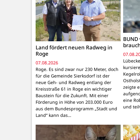
BUND 
brauc
Land fördert neuen Radweg in
Roge
07.08.2
Lübecke
07.08.2026
kursiere
Roge. Es sind zwar nur 230 Meter, doch
Kegelr
für die Gemeinde Sierksdorf ist der
Osthols
neue Geh- und Radweg entlang der
zeigte 
Kreisstraße 61 in Roge ein wichtiger
aufgeno
Baustein für die Zukunft. Mit einer
eine Ro
Förderung in Höhe von 203.000 Euro
und tei
aus dem Bundesprogramm „Stadt und
Land“ kann das…