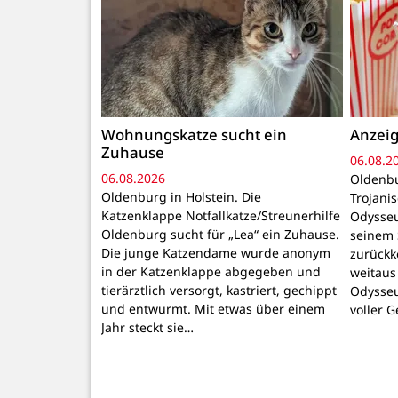
Wohnungskatze sucht ein
Anzeig
Zuhause
06.08.2
06.08.2026
Oldenbu
Oldenburg in Holstein. Die
Trojani
Katzenklappe Notfallkatze/Streunerhilfe
Odysseu
Oldenburg sucht für „Lea“ ein Zuhause.
seinem 
Die junge Katzendame wurde anonym
zurückk
in der Katzenklappe abgegeben und
weitaus
tierärztlich versorgt, kastriert, gechippt
Odysseu
und entwurmt. Mit etwas über einem
voller 
Jahr steckt sie…