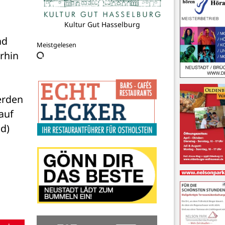
Kultur Gut Hasselburg
d 
Meistgelesen
hin 
rden 
auf 
d)