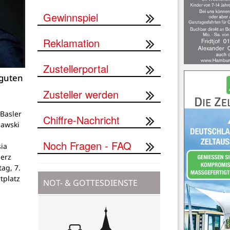
Gewinnspiel
Reklamation
Zustellerportal
 guten
Zusteller werden
Basler
Chiffre-Nachricht
lawski
Noch Fragen - FAQ
ia
Herz
tag, 7.
tplatz
NOT- & GOTTESDIENSTE