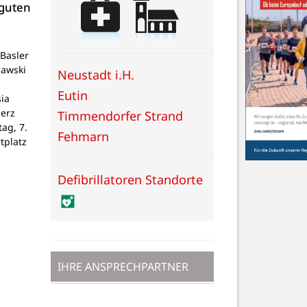
 guten
Basler
lawski
Neustadt i.H.
Eutin
ia
Herz
Timmendorfer Strand
tag, 7.
Fehmarn
tplatz
Defibrillatoren Standorte
IHRE ANSPRECHPARTNER