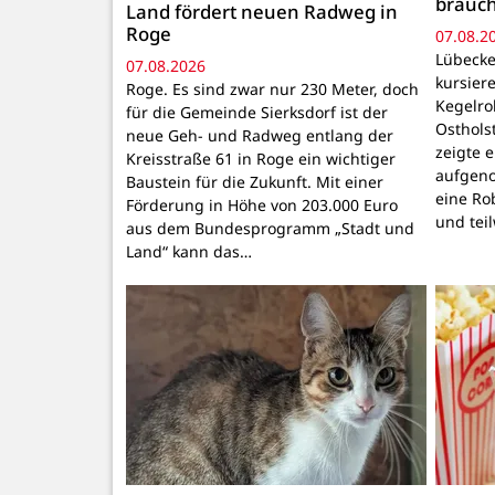
brauc
Land fördert neuen Radweg in
Roge
07.08.2
Lübecke
07.08.2026
kursiere
Roge. Es sind zwar nur 230 Meter, doch
Kegelr
für die Gemeinde Sierksdorf ist der
Osthols
neue Geh- und Radweg entlang der
zeigte 
Kreisstraße 61 in Roge ein wichtiger
aufgeno
Baustein für die Zukunft. Mit einer
eine Ro
Förderung in Höhe von 203.000 Euro
und tei
aus dem Bundesprogramm „Stadt und
Land“ kann das…