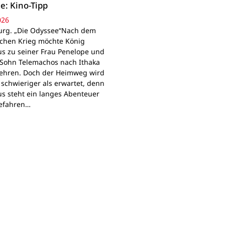
e: Kino-Tipp
026
rg. „Die Odyssee“Nach dem
schen Krieg möchte König
s zu seiner Frau Penelope und
Sohn Telemachos nach Ithaka
ehren. Doch der Heimweg wird
 schwieriger als erwartet, denn
s steht ein langes Abenteuer
Gefahren…