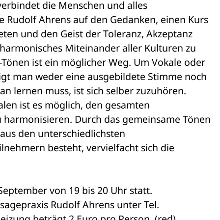
 verbindet die Menschen und alles 

te Rudolf Ahrens auf den Gedanken, einen Kurs 

ten und den Geist der Toleranz, Akzeptanz 

 harmonisches Miteinander aller Kulturen zu 

Tönen ist ein möglicher Weg. Um Vokale oder 

igt man weder eine ausgebildete Stimme noch 

n lernen muss, ist sich selber zuzuhören. 

len ist es möglich, den gesamten 

zu harmonisieren. Durch das gemeinsame Tönen 

aus den unterschiedlichsten 

lnehmern besteht, vervielfacht sich die 

eptember von 19 bis 20 Uhr statt. 

agepraxis Rudolf Ahrens unter Tel. 

eizung beträgt 2 Euro pro Person. (red)