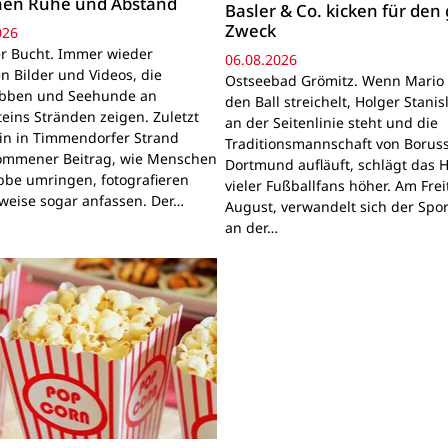
hen Ruhe und Abstand
Basler & Co. kicken für den
Zweck
026
r Bucht. Immer wieder
06.08.2026
n Bilder und Videos, die
Ostseebad Grömitz. Wenn Mario 
obben und Seehunde an
den Ball streichelt, Holger Stanis
teins Stränden zeigen. Zuletzt
an der Seitenlinie steht und die
ein in Timmendorfer Strand
Traditionsmannschaft von Boruss
mmener Beitrag, wie Menschen
Dortmund aufläuft, schlägt das 
bbe umringen, fotografieren
vieler Fußballfans höher. Am Frei
lweise sogar anfassen. Der…
August, verwandelt sich der Spor
an der…