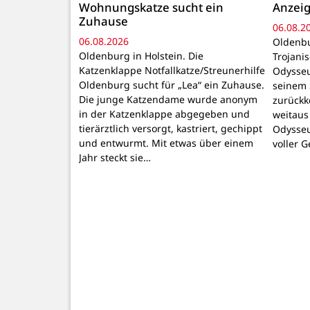
Wohnungskatze sucht ein
Anzeig
Zuhause
06.08.2
06.08.2026
Oldenbu
Oldenburg in Holstein. Die
Trojani
Katzenklappe Notfallkatze/Streunerhilfe
Odysseu
Oldenburg sucht für „Lea“ ein Zuhause.
seinem 
Die junge Katzendame wurde anonym
zurückk
in der Katzenklappe abgegeben und
weitaus
tierärztlich versorgt, kastriert, gechippt
Odysseu
und entwurmt. Mit etwas über einem
voller 
Jahr steckt sie…