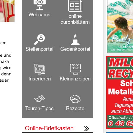
Webcams
online
durchblättern
dem
Stellenportal
Gedenkportal
g
pe und
thaka
g wird
, denn
Inserieren
Kleinanzeigen
teuer
Touren-Tipps
Rezepte
Online-Briefkasten