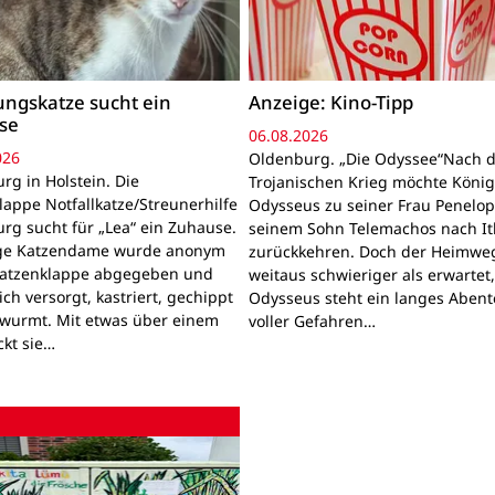
ngskatze sucht ein
Anzeige: Kino-Tipp
se
06.08.2026
026
Oldenburg. „Die Odyssee“Nach 
rg in Holstein. Die
Trojanischen Krieg möchte Köni
lappe Notfallkatze/Streunerhilfe
Odysseus zu seiner Frau Penelo
rg sucht für „Lea“ ein Zuhause.
seinem Sohn Telemachos nach I
nge Katzendame wurde anonym
zurückkehren. Doch der Heimwe
Katzenklappe abgegeben und
weitaus schwieriger als erwartet
lich versorgt, kastriert, gechippt
Odysseus steht ein langes Aben
wurmt. Mit etwas über einem
voller Gefahren…
ckt sie…