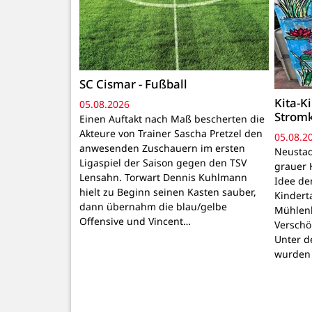
SC Cismar - Fußball
Kita-K
05.08.2026
Strom
Einen Auftakt nach Maß bescherten die
Akteure von Trainer Sascha Pretzel den
05.08.2
anwesenden Zuschauern im ersten
Neustadt
Ligaspiel der Saison gegen den TSV
grauer 
Lensahn. Torwart Dennis Kuhlmann
Idee de
hielt zu Beginn seinen Kasten sauber,
Kindert
dann übernahm die blau/gelbe
Mühlenb
Offensive und Vincent…
Verschö
Unter d
wurden