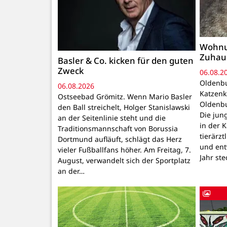
Wohnu
Zuhau
Basler & Co. kicken für den guten
Zweck
06.08.2
Oldenbu
06.08.2026
Katzenk
Ostseebad Grömitz. Wenn Mario Basler
Oldenbu
den Ball streichelt, Holger Stanislawski
Die ju
an der Seitenlinie steht und die
in der 
Traditionsmannschaft von Borussia
tierärzt
Dortmund aufläuft, schlägt das Herz
und ent
vieler Fußballfans höher. Am Freitag, 7.
Jahr ste
August, verwandelt sich der Sportplatz
an der…