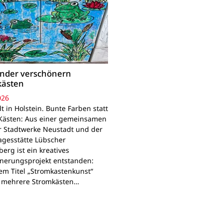
inder verschönern
kästen
026
 in Holstein. Bunte Farben statt
Kästen: Aus einer gemeinsamen
r Stadtwerke Neustadt und der
agesstätte Lübscher
erg ist ein kreatives
nerungsprojekt entstanden:
em Titel „Stromkastenkunst“
 mehrere Stromkästen…