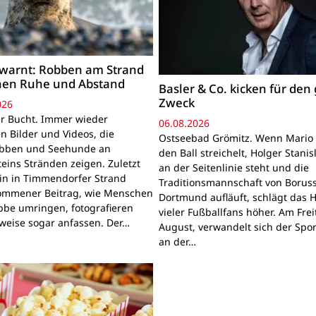
warnt: Robben am Strand
hen Ruhe und Abstand
Basler & Co. kicken für den
Zweck
026
r Bucht. Immer wieder
06.08.2026
n Bilder und Videos, die
Ostseebad Grömitz. Wenn Mario 
obben und Seehunde an
den Ball streichelt, Holger Stanis
teins Stränden zeigen. Zuletzt
an der Seitenlinie steht und die
ein in Timmendorfer Strand
Traditionsmannschaft von Boruss
mmener Beitrag, wie Menschen
Dortmund aufläuft, schlägt das 
bbe umringen, fotografieren
vieler Fußballfans höher. Am Frei
lweise sogar anfassen. Der…
August, verwandelt sich der Spor
an der…