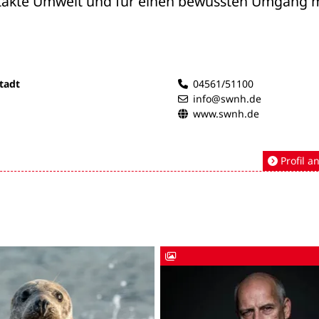
ntakte Umwelt und für einen bewussten Umgang mi
tadt
04561/51100
info@swnh.de
www.swnh.de
Profil a