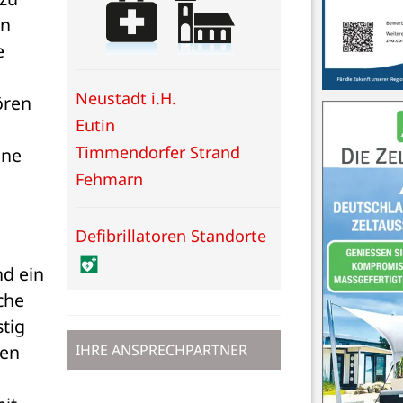
n 
 
Neustadt i.H.
ren 
Eutin
Timmendorfer Strand
ne 
Fehmarn
Defibrillatoren Standorte
d ein 
che 
ig 
IHRE ANSPRECHPARTNER
en 