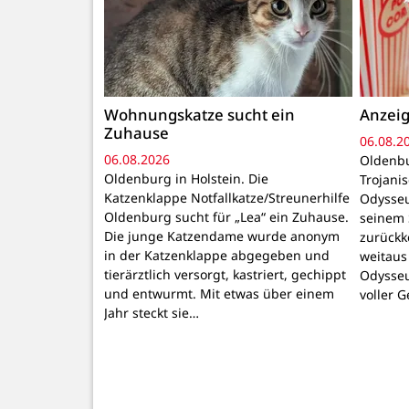
Wohnungskatze sucht ein
Anzeig
Zuhause
06.08.2
06.08.2026
Oldenbu
Oldenburg in Holstein. Die
Trojani
Katzenklappe Notfallkatze/Streunerhilfe
Odysseu
Oldenburg sucht für „Lea“ ein Zuhause.
seinem 
Die junge Katzendame wurde anonym
zurückk
in der Katzenklappe abgegeben und
weitaus
tierärztlich versorgt, kastriert, gechippt
Odysseu
und entwurmt. Mit etwas über einem
voller 
Jahr steckt sie…