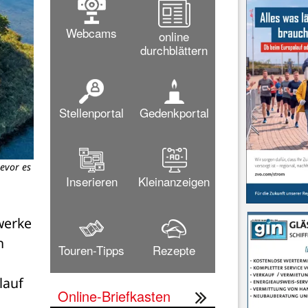
Webcams
online
durchblättern
Stellenportal
Gedenkportal
evor es
Inserieren
Kleinanzeigen
erke 
 
Touren-Tipps
Rezepte
auf 
Online-Briefkasten