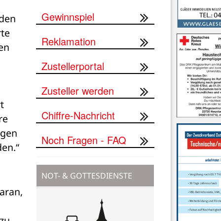
Gewinnspiel
den 
te 
Reklamation
en 
Zustellerportal
Zusteller werden
 
Chiffre-Nachricht
e 
gen 
Noch Fragen - FAQ
en.“ 
NOT- & GOTTESDIENSTE
aran, 
zu 