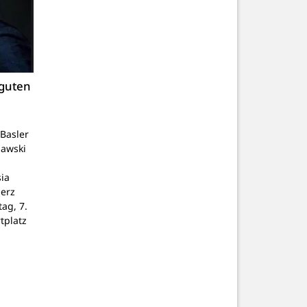
 guten
Basler
lawski
ia
Herz
tag, 7.
tplatz