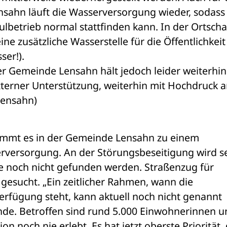
sahn läuft die Wasserversorgung wieder, 
sodass 
lbetrieb normal stattfinden kann
. 
In der Ortschaf
 zusätzliche Wasserstelle für die Öffentlichkeit 
er!).  
xterner Unterstützung, weiterhin mit Hochdruck an
Lensahn)
ommt es in der Gemeinde Lensahn zu einem 
erversorgung. An der Störungsbeseitigung wird se
te noch nicht gefunden werden. Straßenzug für 
esucht. „Ein zeitlicher Rahmen, wann die 
rfügung steht, kann aktuell noch nicht genannt 
nde. Betroffen sind rund 5.000 Einwohnerinnen u
n noch nie erlebt. Es hat jetzt oberste Priorität, 