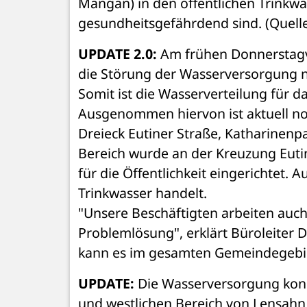
Mangan) in den öffentlichen Trinkwas
gesundheitsgefährdend sind. (Quell
UPDATE 2.0:
 Am frühen Donnerstagv
Ausgenommen hiervon ist aktuell noc
Dreieck Eutiner Straße, Katharinenp
Bereich wurde an der Kreuzung Eutin
für die Öffentlichkeit eingerichtet. A
Trinkwasser handelt. 
"Unsere Beschäftigten arbeiten auch
Problemlösung", erklärt Büroleiter D
kann es im gesamten Gemeindegebi
UPDATE: 
Die Wasserversorgung konnt
und westlichen Bereich von Lensahn 