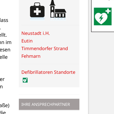
ass 
die Störung der Wasserversorgung nunmehr weitestgehend behoben werden konnte. 
Neustadt i.H.
Somit ist die Wasserverteilung für das überwiegende Gemeindegebiet wiederhergestellt. 
Eutin
n im 
Timmendorfer Strand
esen 
Fehmarn
lle 
Defibrillatoren Standorte
r 
n 
IHRE ANSPRECHPARTNER
ße) 
ie 