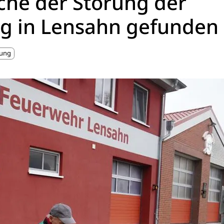
che der Störung der
g in Lensahn gefunden
rung