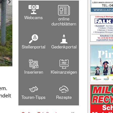
Webcams
online
durchblättern
Stellenportal
Gedenkportal
Mitarbeiter des Bauhofes beim Befüllen eines Wasserbe
Inserieren
Kleinanzeigen
Bild: M
m. 
delt 
Touren-Tipps
Rezepte