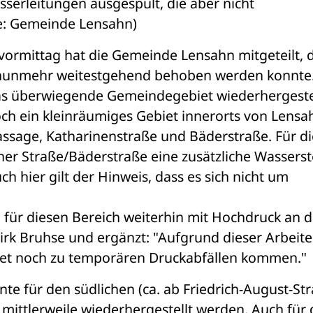
serleitungen ausgespült, die aber nicht 
e: Gemeinde Lensahn)
ormittag hat die Gemeinde Lensahn mitgeteilt, d
h ein kleinräumiges Gebiet innerorts von Lensah
assage, Katharinenstraße und Bäderstraße. 
Für di
er Straße/Bäderstraße eine zusätzliche Wasserste
uch hier gilt der Hinweis, dass es sich nicht um 
 für diesen Bereich weiterhin mit Hochdruck an de
irk Bruhse und ergänzt: "
Aufgrund dieser Arbeite
et noch zu temporären Druckabfällen kommen."
e für den südlichen (ca. ab Friedrich-August-Stra
mittlerweile wiederhergestellt werden. 
Auch für d