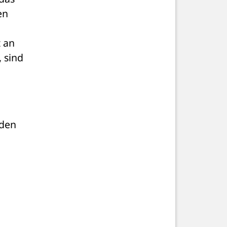
n 
 an 
 sind 
den 