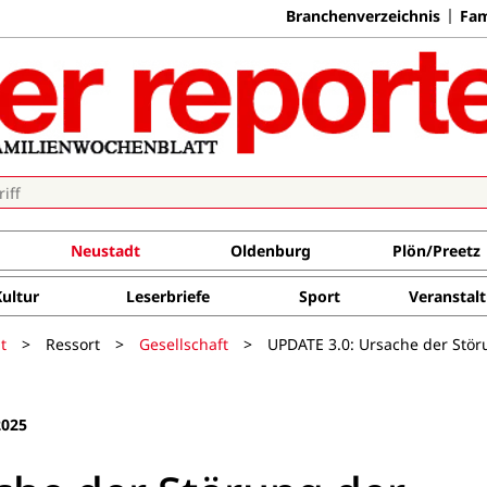
Branchenverzeichnis
Fam
Neustadt
Oldenburg
Plön/Preetz
Kultur
Leserbriefe
Sport
Veranstal
t
>
Ressort
>
Gesellschaft
>
UPDATE 3.0: Ursache der Stö
2025