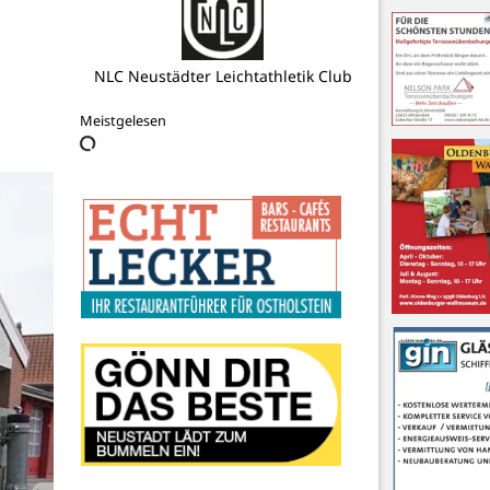
Tourismus-Agentur Lübecker Bucht
AöR
Meistgelesen