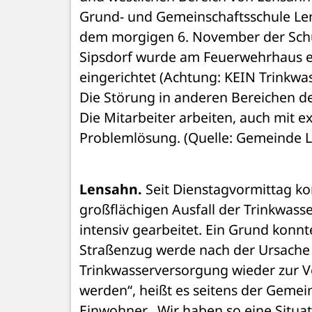
Grund- und Gemeinschaftsschule Len
dem morgigen 6. November der Schu
Sipsdorf wurde am Feuerwehrhaus eine
eingerichtet (Achtung: KEIN Trinkwass
Die Mitarbeiter arbeiten, auch mit e
Problemlösung. (Quelle: Gemeinde 
Lensahn.
 Seit Dienstagvormittag k
großflächigen Ausfall der Trinkwass
intensiv gearbeitet. Ein Grund konn
Straßenzug werde nach der Ursache g
Trinkwasserversorgung wieder zur Ve
werden“, heißt es seitens der Gemei
Einwohner. „Wir haben so eine Situatio