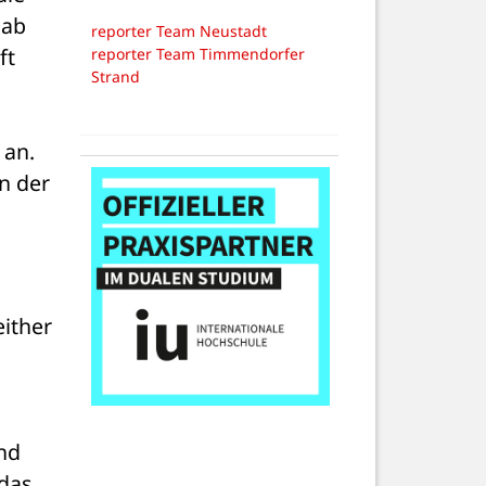
ab 
reporter Team Neustadt
t 
reporter Team Timmendorfer
Strand
Die Störung in anderen Bereichen der Gemeinde Lensahn hält jedoch leider weiterhin an. 
 der 
ither 
nd 
das 