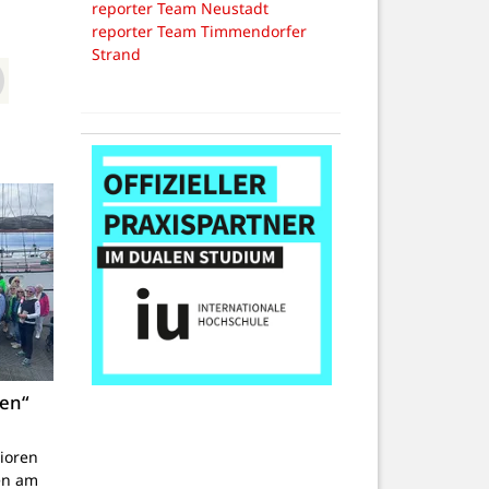
reporter Team Neustadt
reporter Team Timmendorfer
Strand
ien“
ioren
en am