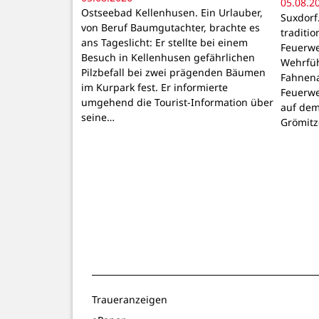
05.08.2
Ostseebad Kellenhusen. Ein Urlauber,
Suxdorf.
von Beruf Baumgutachter, brachte es
traditio
ans Tageslicht: Er stellte bei einem
Feuerwe
Besuch in Kellenhusen gefährlichen
Wehrfüh
Pilzbefall bei zwei prägenden Bäumen
Fahnen
im Kurpark fest. Er informierte
Feuerwe
umgehend die Tourist-Information über
auf dem
seine…
Grömitz
Traueranzeigen