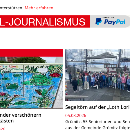
unterstützen.
Mehr erfahren
Segeltörn auf der „Loth Lor
inder verschönern
05.08.2026
kästen
Grömitz. 55 Seniorinnen und Sen
aus der Gemeinde Grömitz folgt
026