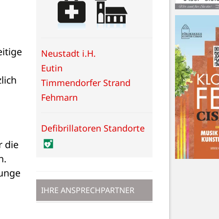
tige 
Neustadt i.H.
Eutin
ich 
Timmendorfer Strand
Fehmarn
Defibrillatoren Standorte
 die 
. 
unge 
IHRE ANSPRECHPARTNER