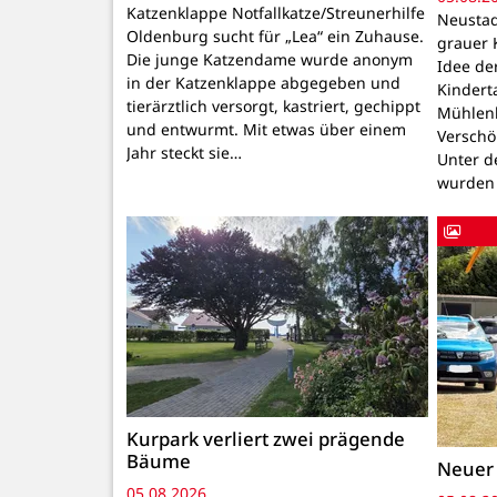
Katzenklappe Notfallkatze/Streunerhilfe
Neustadt
Oldenburg sucht für „Lea“ ein Zuhause.
grauer 
Die junge Katzendame wurde anonym
Idee de
in der Katzenklappe abgegeben und
Kindert
tierärztlich versorgt, kastriert, gechippt
Mühlenb
und entwurmt. Mit etwas über einem
Verschö
Jahr steckt sie…
Unter d
wurden
Kurpark verliert zwei prägende
Bäume
Neuer
05.08.2026