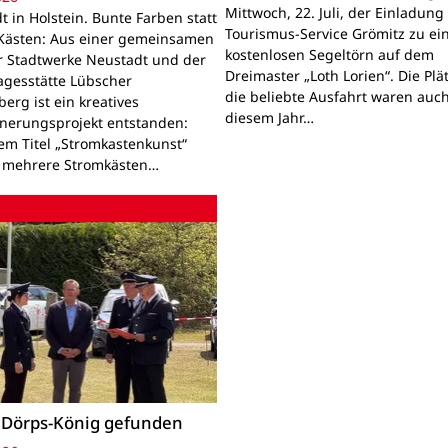
Mittwoch, 22. Juli, der Einladung
 in Holstein. Bunte Farben statt
Tourismus-Service Grömitz zu e
Kästen: Aus einer gemeinsamen
kostenlosen Segeltörn auf dem
r Stadtwerke Neustadt und der
Dreimaster „Loth Lorien“. Die Plä
agesstätte Lübscher
die beliebte Ausfahrt waren auch
erg ist ein kreatives
diesem Jahr…
nerungsprojekt entstanden:
em Titel „Stromkastenkunst“
 mehrere Stromkästen…
 Dörps-König gefunden