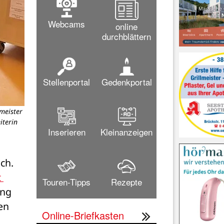
Webcams
online
durchblättern
Stellenportal
Gedenkportal
meister
iterin
Inserieren
Kleinanzeigen
ch. 
Stadt Neustadt 
Touren-Tipps
Rezepte
ng 
n 
Online-Briefkasten