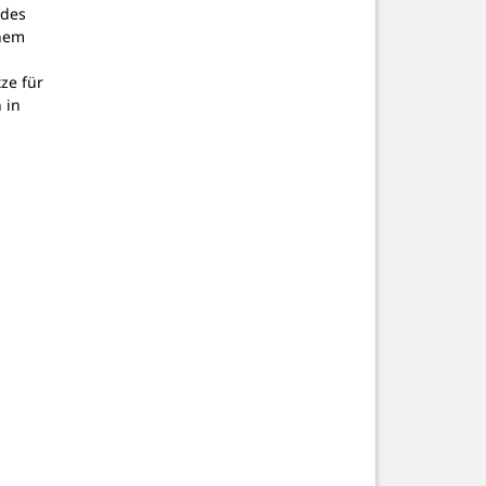
 des
inem
tze für
 in