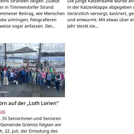
teins Stränden zeigen. Zuletzt
Die junge Katzendame wurde a
ein in Timmendorfer Strand
in der Katzenklappe abgegeben
mmener Beitrag, wie Menschen
tierärztlich versorgt, kastriert, g
bbe umringen, fotografieren
und entwurmt. Mit etwas über e
lweise sogar anfassen. Der…
Jahr steckt sie…
örn auf der „Loth Lorien“
026
. 55 Seniorinnen und Senioren
 Gemeinde Grömitz folgten am
, 22. Juli, der Einladung des