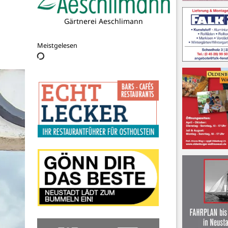
RWTAX GmbH & Co. KG
Steuerberatungsgesellschaft
Meistgelesen