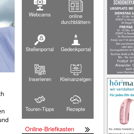
Webcams
online
durchblättern
Stellenportal
Gedenkportal
Inserieren
Kleinanzeigen
h 
Touren-Tipps
Rezepte
Chemielehrer weiterhin ehrenamtlich und das inzwischen sogar international. Über den 
und 
Online-Briefkasten