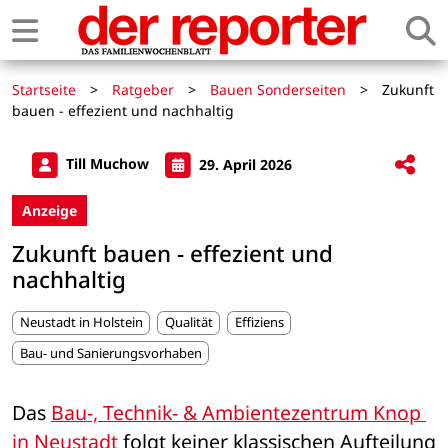
Startseite
>
Ratgeber
>
Bauen Sonderseiten
>
Zukunft
bauen - effezient und nachhaltig
Till Muchow
29. April 2026
Anzeige
Zukunft bauen - effezient und
nachhaltig
Neustadt in Holstein
Qualität
Effiziens
Bau- und Sanierungsvorhaben
Das 
Bau-, Technik- & Ambientezentrum Knop 
in Neustadt 
folgt keiner klassischen Aufteilung 