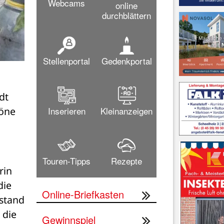
Webcams
online
durchblättern
Stellenportal
Gedenkportal
t 
Inserieren
Kleinanzeigen
öne 
Touren-Tipps
Rezepte
in 
ie 
Online-Briefkasten
stand 
die 
Gewinnspiel