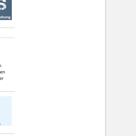
n
nen
er