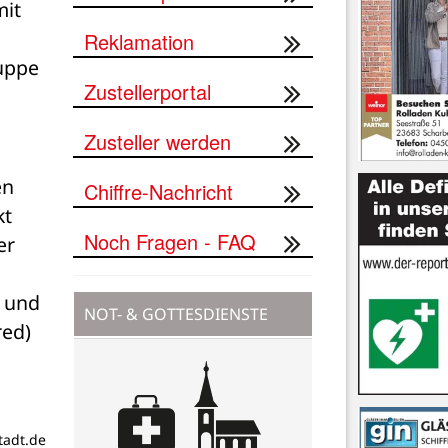
it 
Reklamation
ppe 
Zustellerportal
Zusteller werden
n 
Chiffre-Nachricht
t 
Noch Fragen - FAQ
r 
 und 
NOT- & GOTTESDIENSTE
red)
adt.de