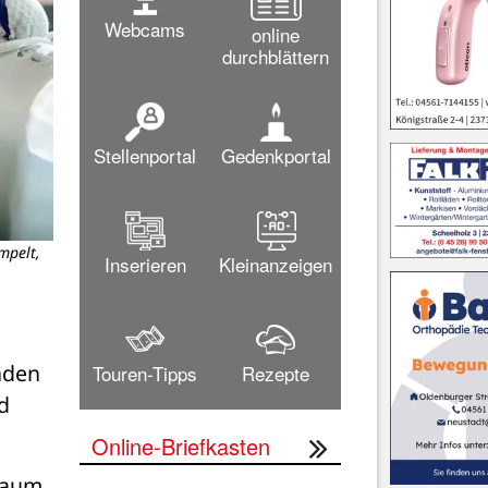
Webcams
online
durchblättern
Stellenportal
Gedenkportal
mpelt,
Inserieren
Kleinanzeigen
den 
Touren-Tipps
Rezepte
 
Online-Briefkasten
kaum 