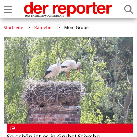
Startseite
>
Ratgeber
>
Moin Grube
So schön ist es in Grube! Störche,