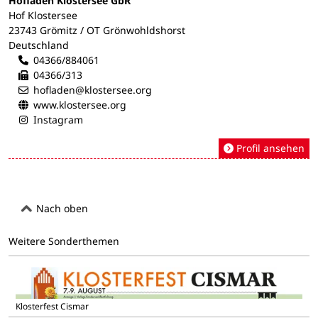
Hofladen Klostersee GbR
Hof Klostersee
23743 Grömitz / OT Grönwohldshorst
Deutschland
04366/884061
04366/313
hofladen@klostersee.org
www.klostersee.org
Instagram
Profil ansehen
Nach oben
Weitere Sonderthemen
Klosterfest Cismar