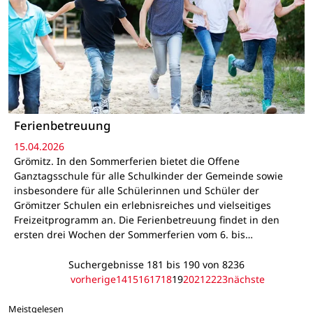
Ferienbetreuung
15.04.2026
Grömitz. In den Sommerferien bietet die Offene
Ganztagsschule für alle Schulkinder der Gemeinde sowie
insbesondere für alle Schülerinnen und Schüler der
Grömitzer Schulen ein erlebnisreiches und vielseitiges
Freizeitprogramm an. Die Ferienbetreuung findet in den
ersten drei Wochen der Sommerferien vom 6. bis…
Suchergebnisse 181 bis 190 von 8236
vorherige
14
15
16
17
18
19
20
21
22
23
nächste
Meistgelesen