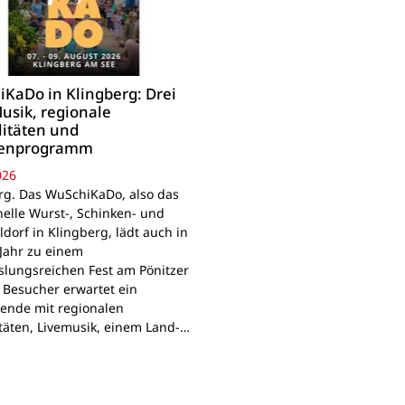
KaDo in Klingberg: Drei
usik, regionale
litäten und
ienprogramm
026
rg. Das WuSchiKaDo, also das
nelle Wurst-, Schinken- und
ldorf in Klingberg, lädt auch in
Jahr zu einem
lungsreichen Fest am Pönitzer
. Besucher erwartet ein
nde mit regionalen
itäten, Livemusik, einem Land-…