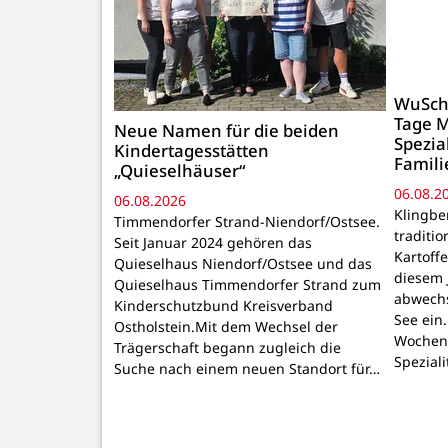
WuSchi
Tage M
Neue Namen für die beiden
Spezia
Kindertagesstätten
Famil
„Quieselhäuser“
06.08.2
06.08.2026
Klingbe
Timmendorfer Strand-Niendorf/Ostsee.
traditio
Seit Januar 2024 gehören das
Kartoffe
Quieselhaus Niendorf/Ostsee und das
diesem 
Quieselhaus Timmendorfer Strand zum
abwechs
Kinderschutzbund Kreisverband
See ein
Ostholstein.Mit dem Wechsel der
Wochene
Trägerschaft begann zugleich die
Spezial
Suche nach einem neuen Standort für…