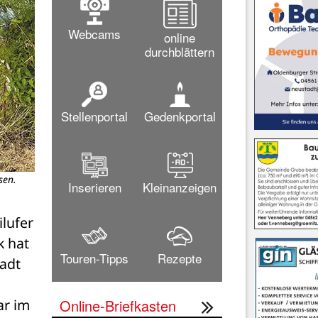
Webcams
online
durchblättern
Stellenportal
Gedenkportal
sen.
Inserieren
Kleinanzeigen
ufer 
 hat 
Touren-Tipps
Rezepte
adt 
Online-Briefkasten
r im 