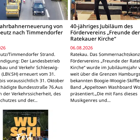
 Fahrbahnerneuerung von
40-jähriges Jubiläum des
beutz nach Timmendorfer
Fördervereins „Freunde de
Ratekauer Kirche“
026
06.08.2026
utz/Timmendorfer Strand.
Ratekau. Das Sommernachtskonz
ndigung: Der Landesbetrieb
Fördervereins „Freunde der Rate
bau und Verkehr Schleswig-
Kirche“ wurde im Jubiläumsjahr 
n (LBV.SH) erneuert vom 31.
weit über die Grenzen Hamburg
bis voraussichtlich 31. Oktober
bekannten Boogie-Woogie-Skiffle
chädigte Bundesstraße 76.Aus
Band „Appeltown Washboard Wo
 der Verkehrssicherheit, des
präsentiert.„Die mit Fans dieses
schutzes und der…
Musikgenres und…