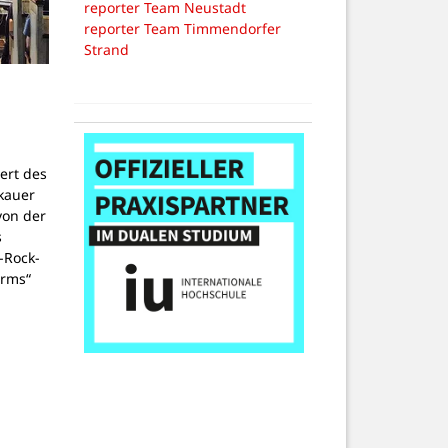
reporter Team Neustadt
reporter Team Timmendorfer
Strand
r
ert des
kauer
von der
s
-Rock-
rms“