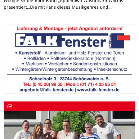
Woogie-Skiffle-Rock-Band „Appeltown Washboard Worms“
präsentiert.„Die mit Fans dieses Musikgenres und…