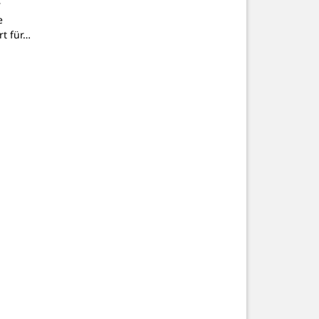
r
e
t für…