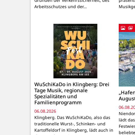
Gründen der Verkehrssicherheit, des
präsenti
Arbeitsschutzes und der…
Musikg
WuSchiKaDo in Klingberg: Drei
Tage Musik, regionale
„Hafen
Spezialitäten und
August
Familienprogramm
06.08.2
06.08.2026
Niendor
Klingberg. Das WuSchiKaDo, also das
lädt das
traditionelle Wurst-, Schinken- und
Festwie
Kartoffeldorf in Klingberg, lädt auch in
beliebte