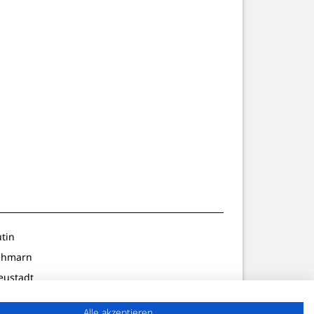
utin
ehmarn
eustadt
ldenburg
Alle akzeptieren