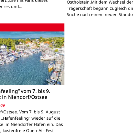
ert.„Die mit Fans dieses
Ostholstein.Mit dem Wechsel de
enres und…
Trägerschaft begann zugleich di
Suche nach einem neuen Standor
feeling“ vom 7. bis 9.
 in Niendorf/Ostsee
026
f/Ostsee. Vom 7. bis 9. August
 „Hafenfeeling“ wieder auf die
se im Niendorfer Hafen ein. Das
, kostenfreie Open-Air-Fest