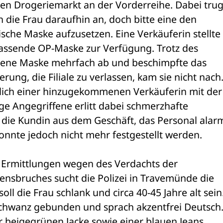
en Drogeriemarkt an der Vorderreihe. Dabei trug 
 die Frau daraufhin an, doch bitte eine den 
che Maske aufzusetzen. Eine Verkäuferin stellte 
assende OP-Maske zur Verfügung. Trotz des 
gene Maske mehrfach ab und beschimpfte das 
ng, die Filiale zu verlassen, kam sie nicht nach.
zlich einer hinzugekommenen Verkäuferin mit der 
ige Angegriffene erlitt dabei schmerzhafte 
 die Kundin aus dem Geschäft, das Personal alarm
konnte jedoch nicht mehr festgestellt werden.
Ermittlungen wegen des Verdachts der 
nsbruches sucht die Polizei in Travemünde die 
l die Frau schlank und circa 40-45 Jahre alt sein. 
hwanz gebunden und sprach akzentfrei Deutsch.
er beigegrünen Jacke sowie einer blauen Jeans.