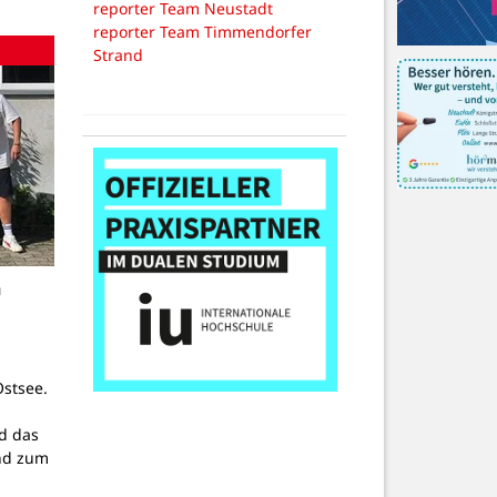
reporter Team Neustadt
reporter Team Timmendorfer
Strand
n
stsee.
d das
nd zum