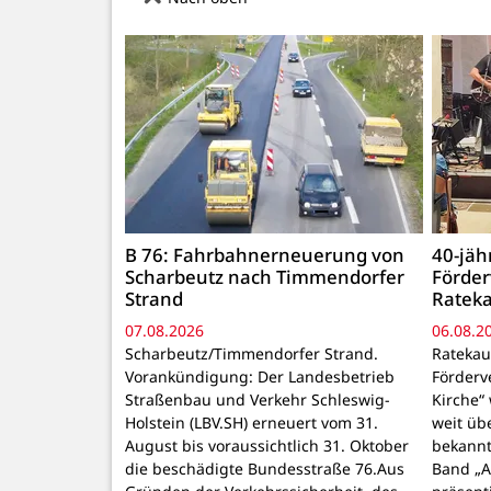
B 76: Fahrbahnerneuerung von
40-jäh
Scharbeutz nach Timmendorfer
Förder
Strand
Rateka
07.08.2026
06.08.2
Scharbeutz/Timmendorfer Strand.
Ratekau
Vorankündigung: Der Landesbetrieb
Förderv
Straßenbau und Verkehr Schleswig-
Kirche“
Holstein (LBV.SH) erneuert vom 31.
weit üb
August bis voraussichtlich 31. Oktober
bekannt
die beschädigte Bundesstraße 76.Aus
Band „