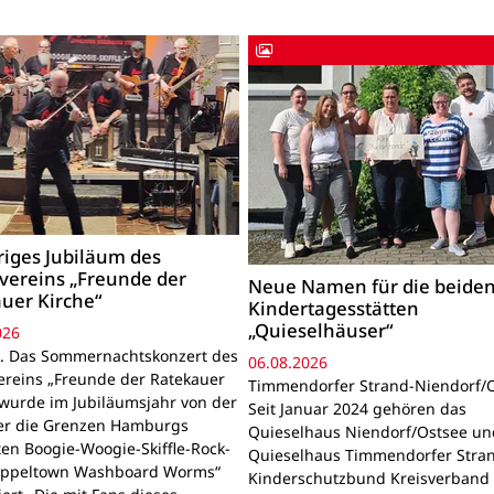
riges Jubiläum des
vereins „Freunde der
Neue Namen für die beide
uer Kirche“
Kindertagesstätten
„Quieselhäuser“
026
. Das Sommernachtskonzert des
06.08.2026
ereins „Freunde der Ratekauer
Timmendorfer Strand-Niendorf/O
 wurde im Jubiläumsjahr von der
Seit Januar 2024 gehören das
er die Grenzen Hamburgs
Quieselhaus Niendorf/Ostsee un
en Boogie-Woogie-Skiffle-Rock-
Quieselhaus Timmendorfer Stra
Appeltown Washboard Worms“
Kinderschutzbund Kreisverband