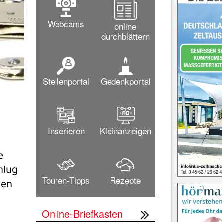
Webcams
online
durchblättern
Stellenportal
Gedenkportal
Inserieren
Kleinanzeigen
 
lug 
Touren-Tipps
Rezepte
en 
Online-Briefkasten