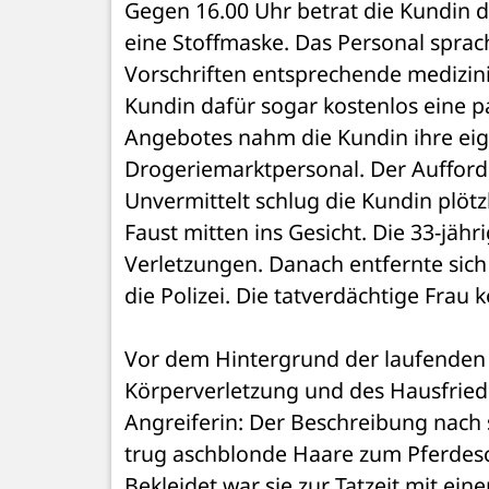
Gegen 16.00 Uhr betrat die Kundin d
eine Stoffmaske. Das Personal sprach
Vorschriften entsprechende medizinis
Kundin dafür sogar kostenlos eine p
Angebotes nahm die Kundin ihre ei
Drogeriemarktpersonal. Der Aufforderu
Unvermittelt schlug die Kundin plöt
Faust mitten ins Gesicht. Die 33-jähr
Verletzungen. Danach entfernte sich
die Polizei. Die tatverdächtige Frau 
Vor dem Hintergrund der laufenden 
Körperverletzung und des Hausfriede
Angreiferin: Der Beschreibung nach sol
trug aschblonde Haare zum Pferdesc
Bekleidet war sie zur Tatzeit mit ein