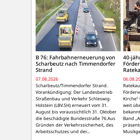
B 76: Fahrbahnerneuerung von
40-jäh
Scharbeutz nach Timmendorfer
Förder
Strand
Rateka
07.08.2026
06.08.2
Scharbeutz/Timmendorfer Strand.
Ratekau
Vorankündigung: Der Landesbetrieb
Förderv
Straßenbau und Verkehr Schleswig-
Kirche“
Holstein (LBV.SH) erneuert vom 31.
weit üb
August bis voraussichtlich 31. Oktober
bekannt
die beschädigte Bundesstraße 76.Aus
Band „
Gründen der Verkehrssicherheit, des
präsenti
Arbeitsschutzes und der…
Musikg