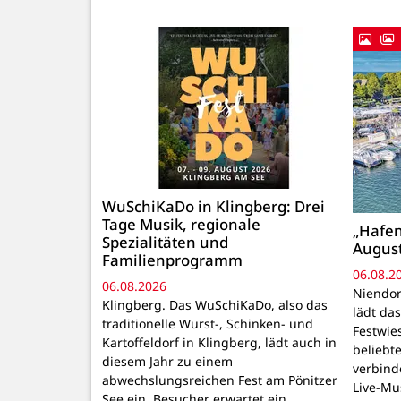
WuSchiKaDo in Klingberg: Drei
Tage Musik, regionale
„Hafen
Spezialitäten und
August
Familienprogramm
06.08.2
06.08.2026
Niendor
Klingberg. Das WuSchiKaDo, also das
lädt das
traditionelle Wurst-, Schinken- und
Festwie
Kartoffeldorf in Klingberg, lädt auch in
beliebte
diesem Jahr zu einem
verbind
abwechslungsreichen Fest am Pönitzer
Live-Mu
See ein. Besucher erwartet ein