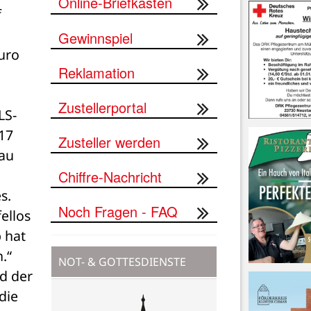
Online-Briefkasten
 
Gewinnspiel
uro 
Reklamation
Zustellerportal
LS-
7 
Zusteller werden
au 
Chiffre-Nachricht
. 
Noch Fragen - FAQ
llos 
hat 
“ 
NOT- & GOTTESDIENSTE
d der 
ie 