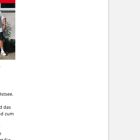
n
stsee.
d das
nd zum
r
e
t für…