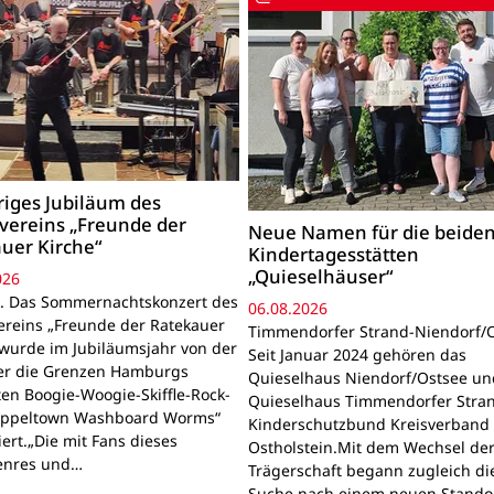
riges Jubiläum des
vereins „Freunde der
Neue Namen für die beide
uer Kirche“
Kindertagesstätten
„Quieselhäuser“
026
. Das Sommernachtskonzert des
06.08.2026
ereins „Freunde der Ratekauer
Timmendorfer Strand-Niendorf/O
 wurde im Jubiläumsjahr von der
Seit Januar 2024 gehören das
er die Grenzen Hamburgs
Quieselhaus Niendorf/Ostsee un
en Boogie-Woogie-Skiffle-Rock-
Quieselhaus Timmendorfer Stra
Appeltown Washboard Worms“
Kinderschutzbund Kreisverband
ert.„Die mit Fans dieses
Ostholstein.Mit dem Wechsel de
enres und…
Trägerschaft begann zugleich di
Suche nach einem neuen Standor