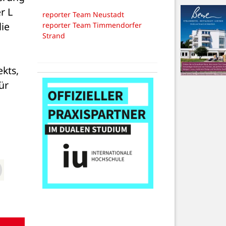
 L 
reporter Team Neustadt
ie 
reporter Team Timmendorfer
Strand
ts, 
r 