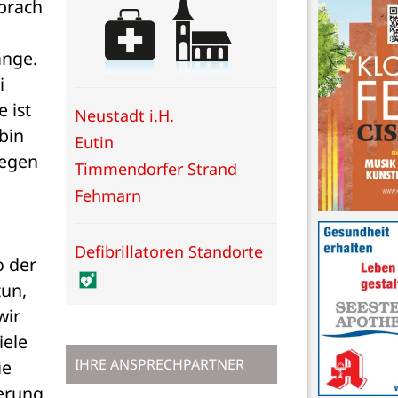
prach 
nge. 
 
ist 
Neustadt i.H.
in 
Eutin
egen 
Timmendorfer Strand
Fehmarn
Defibrillatoren Standorte
 der 
un, 
ir 
ele 
IHRE ANSPRECHPARTNER
e 
rung 