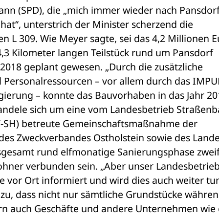
n (SPD), die „mich immer wieder nach Pansdorf
at“, unterstrich der Minister scherzend die 
hen L 309. Wie Meyer sagte, sei das 4,2 Millionen E
3 Kilometer langen Teilstück rund um Pansdorf 
 2018 geplant gewesen. „Durch die zusätzliche 
d Personalressourcen – vor allem durch das IMPU
ierung – konnte das Bauvorhaben in das Jahr 201
andele sich um eine vom Landesbetrieb Straßenb
BV-SH) betreute Gemeinschaftsmaßnahme der 
des Zweckverbandes Ostholstein sowie des Landes
nsgesamt rund elfmonatige Sanierungsphase zweife
hner verbunden sein. „Aber unser Landesbetrieb 
 vor Ort informiert und wird dies auch weiter tun.
 zu, dass nicht nur sämtliche Grundstücke währen
rn auch Geschäfte und andere Unternehmen wie d