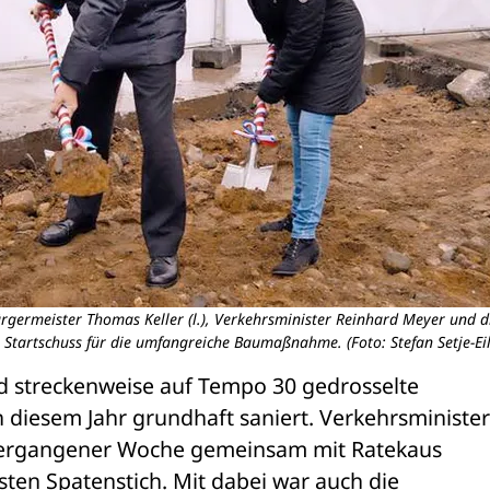
germeister Thomas Keller (l.), Verkehrsminister Reinhard Meyer und d
tartschuss für die umfangreiche Baumaßnahme. (Foto: Stefan Setje-Eil
d streckenweise auf Tempo 30 gedrosselte 
 diesem Jahr grundhaft saniert. Verkehrsminister 
 vergangener Woche gemeinsam mit Ratekaus 
ten Spatenstich. Mit dabei war auch die 