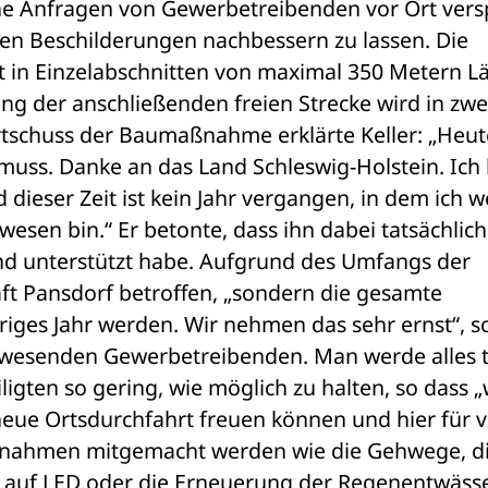
he Anfragen von Gewerbetreibenden vor Ort vers
en Beschilderungen nachbessern zu lassen. Die 
t in Einzelabschnitten von maximal 350 Metern Lä
ung der anschließenden freien Strecke wird in zwei
tschuss der Baumaßnahme erklärte Keller: „Heute 
uss. Danke an das Land Schleswig-Holstein. Ich b
dieser Zeit ist kein Jahr vergangen, in dem ich w
wesen bin.“ Er betonte, dass ihn dabei tatsächlich 
 unterstützt habe. Aufgrund des Umfangs der 
ft Pansdorf betroffen, „sondern die gesamte 
riges Jahr werden. Wir nehmen das sehr ernst“, so
anwesenden Gewerbetreibenden. Man werde alles t
ligten so gering, wie möglich zu halten, so dass „w
ue Ortsdurchfahrt freuen können und hier für vi
nahmen mitgemacht werden wie die Gehwege, di
 auf LED oder die Erneuerung der Regenentwässe