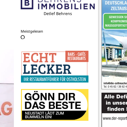
DRK Ortsverein Cismar
Meistgelesen