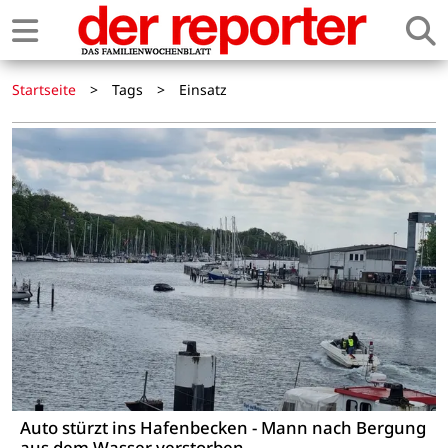
Startseite
>
Tags
>
Einsatz
Auto stürzt ins Hafenbecken - Mann nach Bergung
aus dem Wasser verstorben