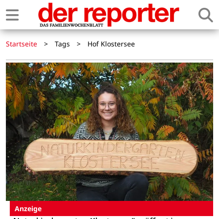
Startseite
>
Tags
>
Hof Klostersee
Anzeige