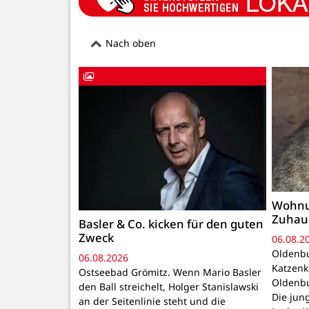
Nach oben
Wohnu
Zuhau
Basler & Co. kicken für den guten
Zweck
06.08.2
Oldenbu
06.08.2026
Katzenk
Ostseebad Grömitz. Wenn Mario Basler
Oldenbu
den Ball streichelt, Holger Stanislawski
Die ju
an der Seitenlinie steht und die