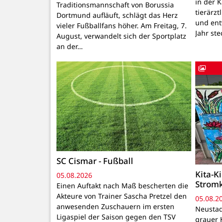
in der 
Traditionsmannschaft von Borussia
tierärzt
Dortmund aufläuft, schlägt das Herz
und ent
vieler Fußballfans höher. Am Freitag, 7.
Jahr ste
August, verwandelt sich der Sportplatz
an der…
SC Cismar - Fußball
Kita-K
05.08.2026
Strom
Einen Auftakt nach Maß bescherten die
Akteure von Trainer Sascha Pretzel den
05.08.2
anwesenden Zuschauern im ersten
Neustadt
Ligaspiel der Saison gegen den TSV
grauer 