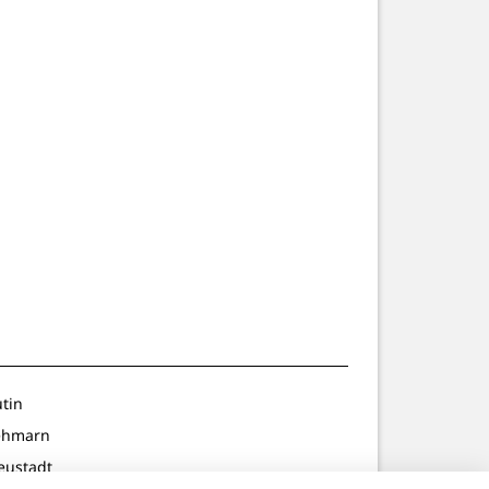
utin
ehmarn
eustadt