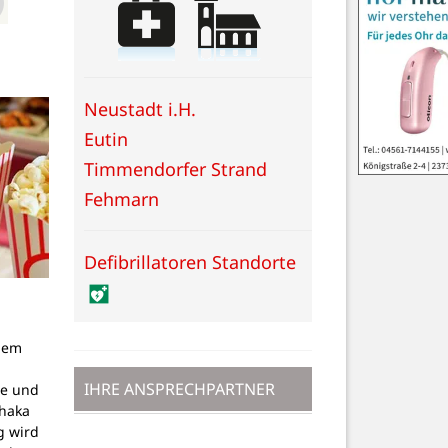
Neustadt i.H.
Eutin
Timmendorfer Strand
Fehmarn
Defibrillatoren Standorte
dem
g
IHRE ANSPRECHPARTNER
pe und
thaka
g wird