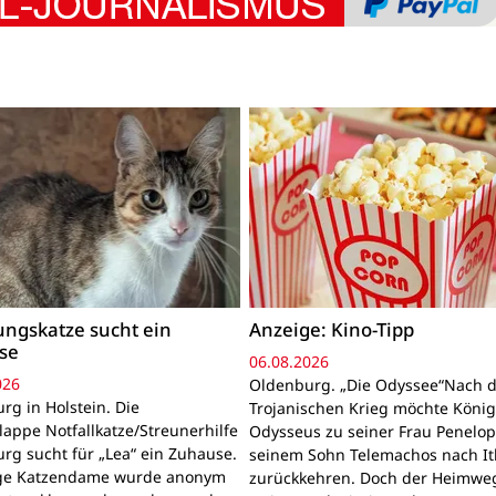
ngskatze sucht ein
Anzeige: Kino-Tipp
se
06.08.2026
026
Oldenburg. „Die Odyssee“Nach 
rg in Holstein. Die
Trojanischen Krieg möchte Köni
lappe Notfallkatze/Streunerhilfe
Odysseus zu seiner Frau Penelo
rg sucht für „Lea“ ein Zuhause.
seinem Sohn Telemachos nach I
nge Katzendame wurde anonym
zurückkehren. Doch der Heimwe