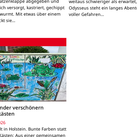
Katzenklappe abgegeben und
weitaus schwieriger als erwartet
lich versorgt, kastriert, gechippt
Odysseus steht ein langes Aben
wurmt. Mit etwas über einem
voller Gefahren…
ckt sie…
inder verschönern
kästen
026
 in Holstein. Bunte Farben statt
Kästen: Aus einer gemeinsamen