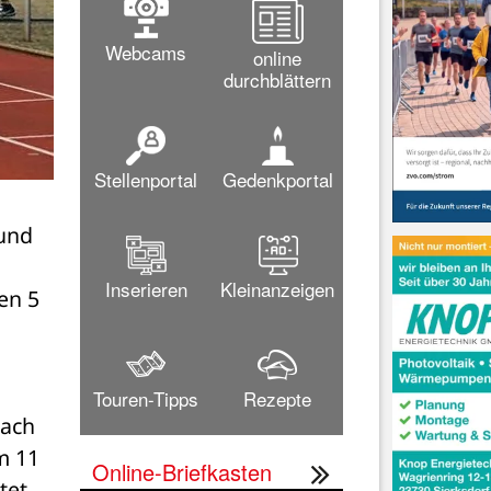
Webcams
online
durchblättern
Stellenportal
Gedenkportal
und 
Inserieren
Kleinanzeigen
n 5 
Touren-Tipps
Rezepte
ach 
 11 
Online-Briefkasten
et 