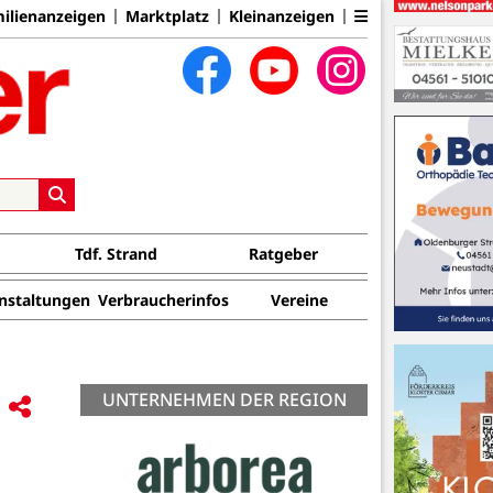
ilienanzeigen
Marktplatz
Kleinanzeigen
Tdf. Strand
Ratgeber
nstaltungen
Verbraucherinfos
Vereine
UNTERNEHMEN DER REGION