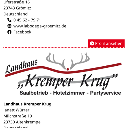
Uferstraße 16
23743 Grömitz
Deutschland
0 45 62 - 79 71
www.labodega-groemitz.de
Facebook
Profil ansehen
Landhaus Kremper Krug
Janett Würrer
Milchstraße 19
23730 Altenkrempe
Deutschland