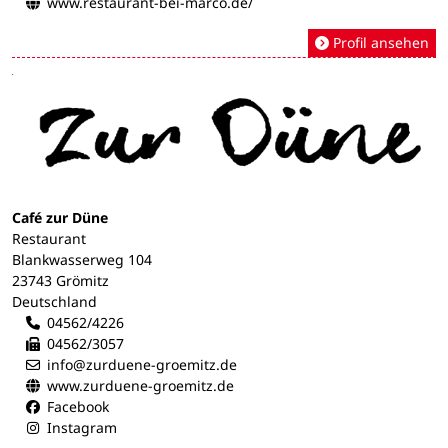
www.restaurant-bei-marco.de/
Profil ansehen
Café zur Düne
Restaurant
Blankwasserweg 104
23743 Grömitz
Deutschland
04562/4226
04562/3057
info@zurduene-groemitz.de
www.zurduene-groemitz.de
Facebook
Instagram