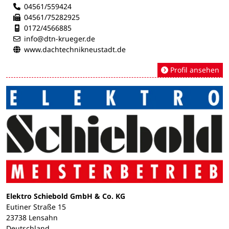
04561/559424
04561/75282925
Mobilnummer:
0172/4566885
info@dtn-krueger.de
www.dachtechnikneustadt.de
Profil ansehen
Elektro Schiebold GmbH & Co. KG
Eutiner Straße 15
23738 Lensahn
Deutschland