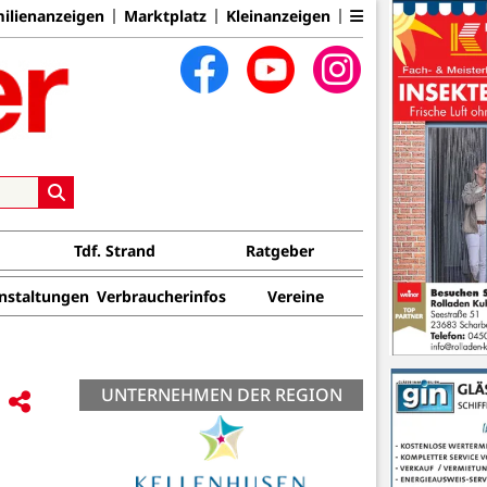
ilienanzeigen
Marktplatz
Kleinanzeigen
Tdf. Strand
Ratgeber
nstaltungen
Verbraucherinfos
Vereine
UNTERNEHMEN DER REGION