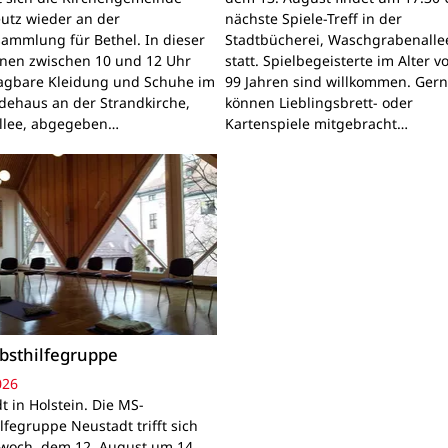
utz wieder an der
nächste Spiele-Treff in der
sammlung für Bethel. In dieser
Stadtbücherei, Waschgrabenallee
nnen zwischen 10 und 12 Uhr
statt. Spielbegeisterte im Alter v
ragbare Kleidung und Schuhe im
99 Jahren sind willkommen. Ger
ehaus an der Strandkirche,
können Lieblingsbrett- oder
llee, abgegeben…
Kartenspiele mitgebracht…
bsthilfegruppe
026
t in Holstein. Die MS-
lfegruppe Neustadt trifft sich
woch, dem 12. August um 14