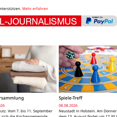
unterstützen.
Mehr erfahren
ersammlung
Spiele-Treff
026
08.08.2026
utz. Vom 7. bis 11. September
Neustadt in Holstein. Am Donner
gt sich die Kirchengemeinde
dem 13. August findet um 17.30 