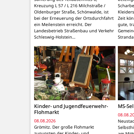
Kreuzung L 57 / L 216 Milchstraße /
Scharbe
Oldenburger Straße, Schönwalde, ist
Kleider
bei der Erneuerung der Ortsdurchfahrt
Zeit kö
ein Meilenstein erreicht. Der
gute, t
Landesbetrieb Straßenbau und Verkehr
Gemeind
Schleswig-Holstein…
Stranda
Kinder- und Jugendfeuerwehr-
MS-Sel
Flohmarkt
08.08.2
08.08.2026
Neustad
Grömitz. Der große Flohmarkt
Selbsthi
zugunsten der Kinder- und
am Mitt