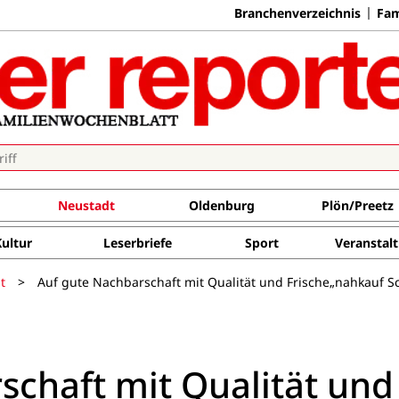
Branchenverzeichnis
Fam
Neustadt
Oldenburg
Plön/Preetz
Kultur
Leserbriefe
Sport
Veranstal
t
>
Auf gute Nachbarschaft mit Qualität und Frische„nahkauf S
schaft mit Qualität und