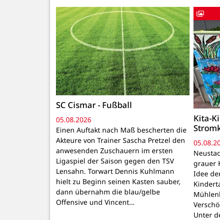
SC Cismar - Fußball
Kita-K
05.08.2026
Strom
Einen Auftakt nach Maß bescherten die
Akteure von Trainer Sascha Pretzel den
05.08.2
anwesenden Zuschauern im ersten
Neustadt
Ligaspiel der Saison gegen den TSV
grauer 
Lensahn. Torwart Dennis Kuhlmann
Idee de
hielt zu Beginn seinen Kasten sauber,
Kindert
dann übernahm die blau/gelbe
Mühlenb
Offensive und Vincent…
Verschö
Unter d