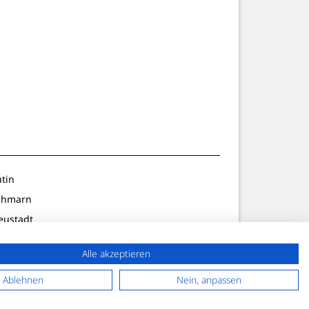
utin
ehmarn
eustadt
ldenburg
Alle akzeptieren
lön/Preetz
f. Strand
Ablehnen
Nein, anpassen