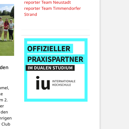
reporter Team Neustadt
reporter Team Timmendorfer
Strand
 den
mmel,
ge
um 2.
er
 den
hrigen
 Club