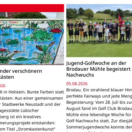
Jugend-Golfwoche an der
Brodauer Mühle begeistert
inder verschönern
Nachwuchs
kästen
05.08.2026
026
Brodau. Ein strahlend blauer Hi
 in Holstein. Bunte Farben statt
perfekte Fairways und jede Men
Kästen: Aus einer gemeinsamen
Begeisterung: Vom 28. Juli bis z
r Stadtwerke Neustadt und der
August fand im Golf Club Brodau
agesstätte Lübscher
Mühle eine lebendige Woche für
erg ist ein kreatives
Golf-Nachwuchs statt. Zur diesjä
nerungsprojekt entstanden:
Sommerjugendwoche konnte der
em Titel „Stromkastenkunst“