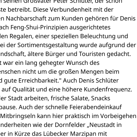
seinen Großvater Peter Schlüter, der schon 

te betreibt. Diese Verbundenheit mit der 

en Nachbarschaft zum Kunden gehören für Denis 

ach Feng-Shui-Prinzipien ausgerichtetes 

en Regalen, einer speziellen Beleuchtung und 

i der Sortimentsgestaltung wurde aufgrund der 
dschaft, ältere Bürger und Touristen gedacht. 

t war ein lang gehegter Wunsch des 

Menschen nicht um die großen Mengen beim 

gute Erreichbarkeit." Auch Denis Schlüter 

 auf Qualität und eine höhere Kundenfrequenz. 

er Stadt arbeiten, frische Salate, Snacks 

pause. Auch der schnelle Feierabendeinkauf 

itbringseln kann hier praktisch im Vorbeigehen 
nderheiten wie der Dornfelder „Neustadt in 

der in Kürze das Lübecker Marzipan mit 
