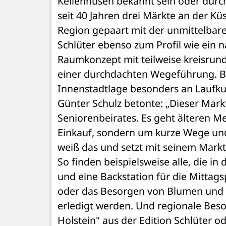
Kellenhusen bekannt sein oder durch 
seit 40 Jahren drei Märkte an der Küs
Region gepaart mit der unmittelbar
Schlüter ebenso zum Profil wie ein n
Raumkonzept mit teilweise kreisrund
einer durchdachten Wegeführung. Be
Innenstadtlage besonders an Laufkun
Günter Schulz betonte: „Dieser Mark
Seniorenbeirates. Es geht älteren 
Einkauf, sondern um kurze Wege und 
weiß das und setzt mit seinem Markt
So finden beispielsweise alle, die in d
und eine Backstation für die Mittags
oder das Besorgen von Blumen und M
erledigt werden. Und regionale Beso
Holstein" aus der Edition Schlüter o