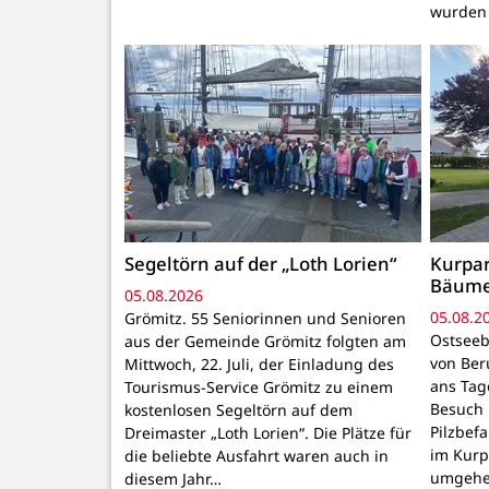
wurden
Segeltörn auf der „Loth Lorien“
Kurpar
Bäum
05.08.2026
05.08.2
Grömitz. 55 Seniorinnen und Senioren
Ostseeb
aus der Gemeinde Grömitz folgten am
von Ber
Mittwoch, 22. Juli, der Einladung des
ans Tage
Tourismus-Service Grömitz zu einem
Besuch 
kostenlosen Segeltörn auf dem
Pilzbef
Dreimaster „Loth Lorien“. Die Plätze für
im Kurpa
die beliebte Ausfahrt waren auch in
umgehen
diesem Jahr…