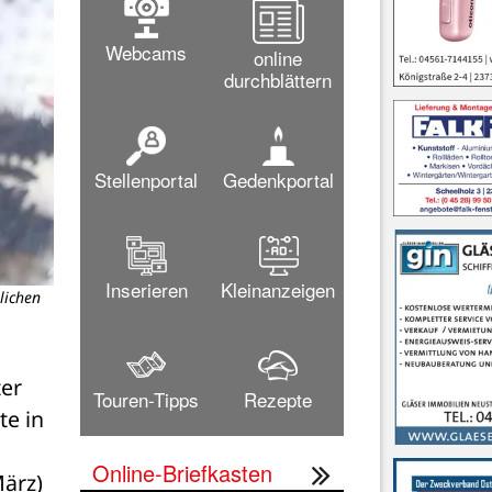
Webcams
online
durchblättern
Stellenportal
Gedenkportal
Inserieren
Kleinanzeigen
lichen
er 
Touren-Tipps
Rezepte
e in 
Online-Briefkasten
ärz) 