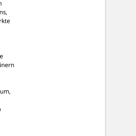
 
s, 
kte 
e 
inern 
um, 
 