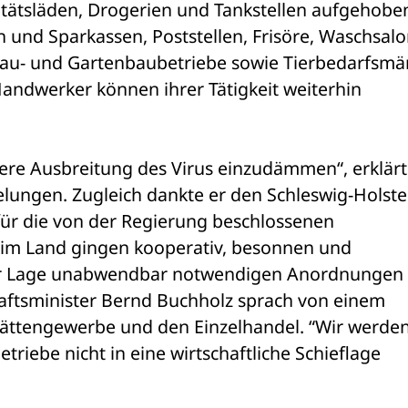
itätsläden, Drogerien und Tankstellen aufgehoben
und Sparkassen, Poststellen, Frisöre, Waschsalon
Bau- und Gartenbaubetriebe sowie Tierbedarfsmär
andwerker können ihrer Tätigkeit weiterhin 
tere Ausbreitung des Virus einzudämmen“, erklärt
elungen. Zugleich dankte er den Schleswig-Holste
für die von der Regierung beschlossenen 
im Land gingen kooperativ, besonnen und 
ser Lage unabwendbar notwendigen Anordnungen 
haftsminister Bernd Buchholz sprach von einem 
stättengewerbe und den Einzelhandel. “Wir werden
etriebe nicht in eine wirtschaftliche Schieflage 