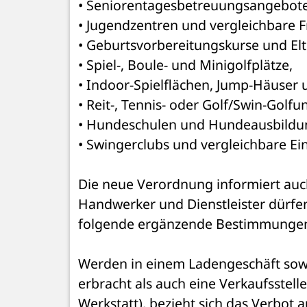
• Seniorentagesbetreuungsangebote 
• Jugendzentren und vergleichbare Fr
• Geburtsvorbereitungskurse und Elt
• Spiel-, Boule- und Minigolfplätze, 
• Indoor-Spielflächen, Jump-Häuser 
• Reit-, Tennis- oder Golf/Swin-Golfun
• Hundeschulen und Hundeausbildun
• Swingerclubs und vergleichbare Ei
Die neue Verordnung informiert auch
Handwerker und Dienstleister dürfen 
folgende ergänzende Bestimmungen
Werden in einem Ladengeschäft sowo
erbracht als auch eine Verkaufsstell
Werkstatt), bezieht sich das Verbot au