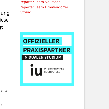
reporter Team Neustadt
reporter Team Timmendorfer
lung 
Strand
ese 
t 
ese 
d 