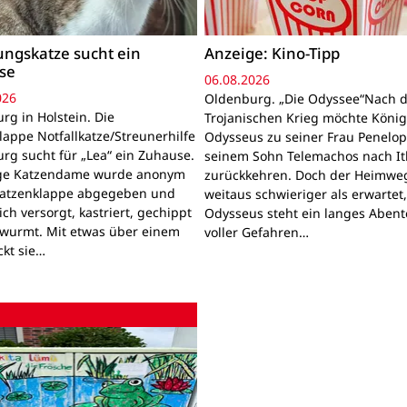
ngskatze sucht ein
Anzeige: Kino-Tipp
se
06.08.2026
026
Oldenburg. „Die Odyssee“Nach 
rg in Holstein. Die
Trojanischen Krieg möchte Köni
lappe Notfallkatze/Streunerhilfe
Odysseus zu seiner Frau Penelo
rg sucht für „Lea“ ein Zuhause.
seinem Sohn Telemachos nach I
nge Katzendame wurde anonym
zurückkehren. Doch der Heimwe
Katzenklappe abgegeben und
weitaus schwieriger als erwartet
lich versorgt, kastriert, gechippt
Odysseus steht ein langes Aben
wurmt. Mit etwas über einem
voller Gefahren…
ckt sie…