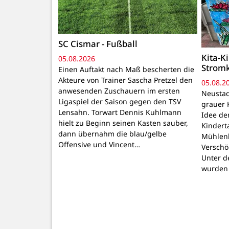
SC Cismar - Fußball
Kita-K
05.08.2026
Strom
Einen Auftakt nach Maß bescherten die
Akteure von Trainer Sascha Pretzel den
05.08.2
anwesenden Zuschauern im ersten
Neustadt
Ligaspiel der Saison gegen den TSV
grauer 
Lensahn. Torwart Dennis Kuhlmann
Idee de
hielt zu Beginn seinen Kasten sauber,
Kindert
dann übernahm die blau/gelbe
Mühlenb
Offensive und Vincent…
Verschö
Unter d
wurden