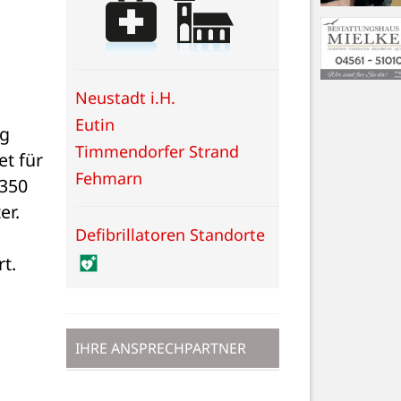
Neustadt i.H.
Eutin
g 
Timmendorfer Strand
t für 
Fehmarn
350 
r. 
Defibrillatoren Standorte
. 
IHRE ANSPRECHPARTNER