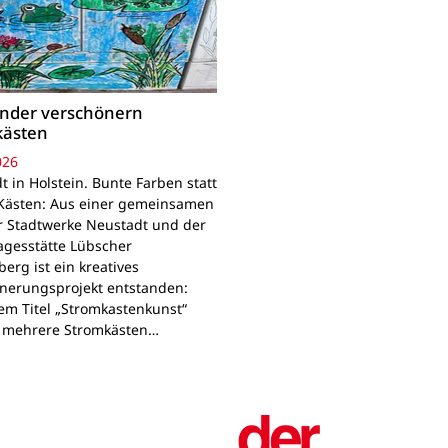
inder verschönern
kästen
026
 in Holstein. Bunte Farben statt
Kästen: Aus einer gemeinsamen
r Stadtwerke Neustadt und der
agesstätte Lübscher
erg ist ein kreatives
nerungsprojekt entstanden:
em Titel „Stromkastenkunst“
 mehrere Stromkästen…