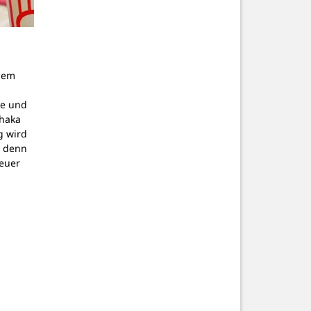
dem
g
pe und
thaka
g wird
, denn
teuer