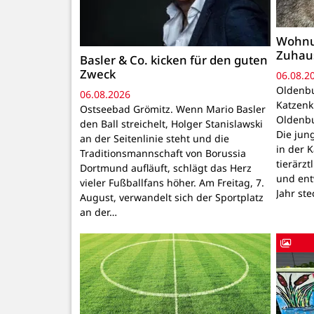
Wohnu
Zuhau
Basler & Co. kicken für den guten
Zweck
06.08.2
Oldenbu
06.08.2026
Katzenk
Ostseebad Grömitz. Wenn Mario Basler
Oldenbu
den Ball streichelt, Holger Stanislawski
Die ju
an der Seitenlinie steht und die
in der 
Traditionsmannschaft von Borussia
tierärzt
Dortmund aufläuft, schlägt das Herz
und ent
vieler Fußballfans höher. Am Freitag, 7.
Jahr ste
August, verwandelt sich der Sportplatz
an der…