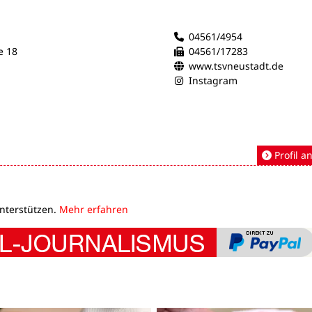
04561/4954
e 18
04561/17283
www.tsvneustadt.de
Instagram
Profil a
unterstützen.
Mehr erfahren