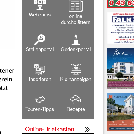
Webcams
online
durchblättern
Stellenportal
Gedenkportal
tener 
Inserieren
Kleinanzeigen
rein 
zt 
Touren-Tipps
Rezepte
Online-Briefkasten
 