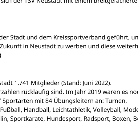
 sich der TSV Neustadt mit einem breitgefächerte
der Stadt und dem Kreissportverband geführt, um
e Zukunft in Neustadt zu werben und diese weiterhi
)
tadt 1.741 Mitglieder (Stand: Juni 2022). 
zahlen rückläufig sind. Im Jahr 2019 waren es noc
7 Sportarten mit 84 Übungsleitern an: Turnen, 
ußball, Handball, Leichtathletik, Volleyball, Mode
olin, Sportkarate, Hundesport, Radsport, Boxen, Bo