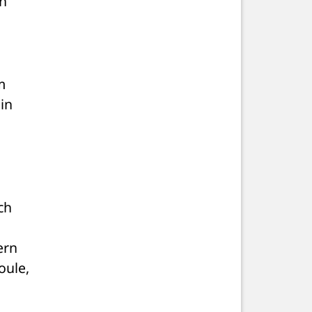
n 
 
n 
h 
rn 
ule, 