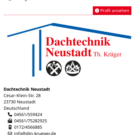
Profil ansehen
Dachtechnik Neustadt
Cesar-Klein-Str. 28
23730 Neustadt
Deutschland
04561/559424
04561/75282925
Mobilnummer:
0172/4566885
info@dtn-krueger.de