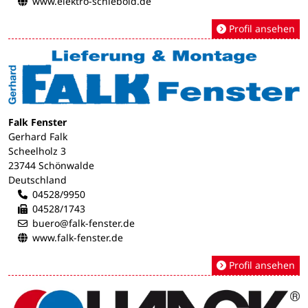
www.elektro-schiebold.de
Profil ansehen
Falk Fenster
Gerhard Falk
Scheelholz 3
23744 Schönwalde
Deutschland
04528/9950
04528/1743
buero@falk-fenster.de
www.falk-fenster.de
Profil ansehen