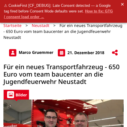
✕
⚠ CookieFirst [CF_DEBUG]: Late Consent detected — a Google
tag fired before Consent Mode defaults were set.
How to fix: GTG
/ consent load order →
Startseite
>
Neustadt
>
Für ein neues Transportfahrzeug
- 650 Euro vom team baucenter an die Jugendfeuerwehr
Neustadt
Marco Gruemmer
21. Dezember 2018
Für ein neues Transportfahrzeug - 650
Euro vom team baucenter an die
Jugendfeuerwehr Neustadt
Bilder