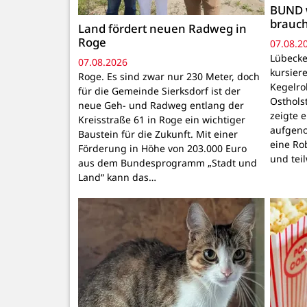
BUND 
brauc
Land fördert neuen Radweg in
Roge
07.08.2
Lübecke
07.08.2026
kursiere
Roge. Es sind zwar nur 230 Meter, doch
Kegelr
für die Gemeinde Sierksdorf ist der
Osthols
neue Geh- und Radweg entlang der
zeigte 
Kreisstraße 61 in Roge ein wichtiger
aufgeno
Baustein für die Zukunft. Mit einer
eine Ro
Förderung in Höhe von 203.000 Euro
und tei
aus dem Bundesprogramm „Stadt und
Land“ kann das…