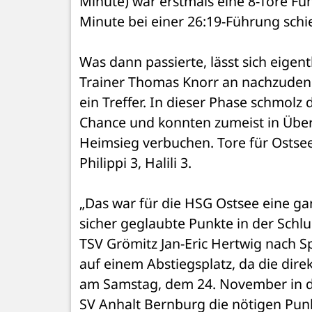
Minute) war erstmals eine 8-Tore Fü
Minute bei einer 26:19-Führung sch
Was dann passierte, lässt sich eigentl
Trainer Thomas Knorr an nachzudenk
ein Treffer. In dieser Phase schmolz 
Chance und konnten zumeist in Überz
Heimsieg verbuchen. Tore für Ostsee: 
Philippi 3, Halili 3.
„Das war für die HSG Ostsee eine ga
sicher geglaubte Punkte in der Schlus
TSV Grömitz Jan-Eric Hertwig nach Sp
auf einem Abstiegsplatz, da die dir
am Samstag, dem 24. November in d
SV Anhalt Bernburg die nötigen Punk