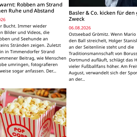
warnt: Robben am Strand
hen Ruhe und Abstand
Basler & Co. kicken für den
Zweck
026
r Bucht. Immer wieder
06.08.2026
n Bilder und Videos, die
Ostseebad Grömitz. Wenn Mario 
obben und Seehunde an
den Ball streichelt, Holger Stanis
teins Stränden zeigen. Zuletzt
an der Seitenlinie steht und die
ein in Timmendorfer Strand
Traditionsmannschaft von Boruss
mmener Beitrag, wie Menschen
Dortmund aufläuft, schlägt das 
bbe umringen, fotografieren
vieler Fußballfans höher. Am Frei
lweise sogar anfassen. Der…
August, verwandelt sich der Spor
an der…