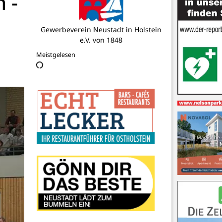
 -
Best-Beef-Ostholstein
Meistgelesen