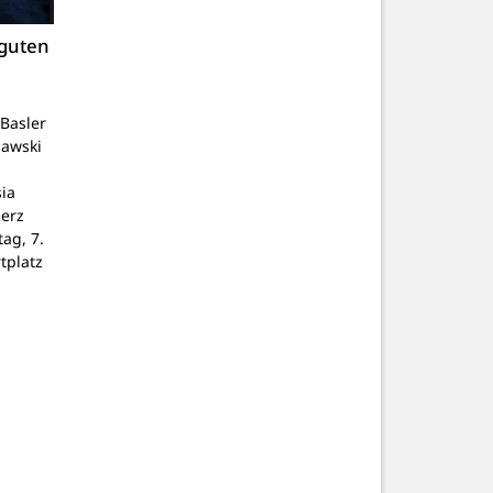
 guten
Basler
lawski
ia
Herz
tag, 7.
tplatz