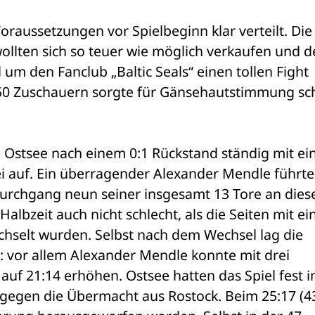
raussetzungen vor Spielbeginn klar verteilt. Die 
lten sich so teuer wie möglich verkaufen und de
um den Fanclub „Baltic Seals“ einen tollen Fight 
 750 Zuschauern sorgte für Gänsehautstimmung sc
Ostsee nach einem 0:1 Rückstand ständig mit ein 
rei auf. Ein überragender Alexander Mendle führte 
urchgang neun seiner insgesamt 13 Tore an dies
lbzeit auch nicht schlecht, als die Seiten mit ein
hselt wurden. Selbst nach dem Wechsel lag die 
t: vor allem Alexander Mendle konnte mit drei 
 auf 21:14 erhöhen. Ostsee hatten das Spiel fest i
gegen die Übermacht aus Rostock. Beim 25:17 (43