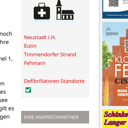
noch 
Neustadt i.H.
hre 
Eutin
Timmendorfer Strand
l 1, 
Fehmarn
Defibrillatoren Standorte
n 
es 
ee 
lt es 
gen 
IHRE ANSPRECHPARTNER