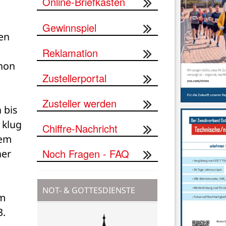
Online-Briefkasten
Gewinnspiel
n 
Reklamation
hon 
Zustellerportal
Zusteller werden
bis 
klug 
Chiffre-Nachricht
em 
Noch Fragen - FAQ
er 
NOT- & GOTTESDIENSTE
m 
. 