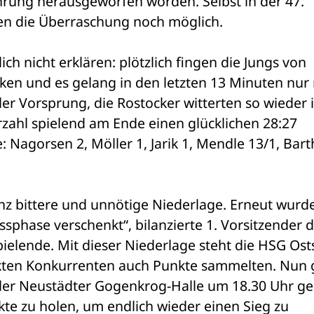
hrung herausgeworfen worden. Selbst in der 47. 
ien die Überraschung noch möglich.
ich nicht erklären: plötzlich fingen die Jungs von 
en und es gelang in den letzten 13 Minuten nur 
der Vorsprung, die Rostocker witterten so wieder i
ahl spielend am Ende einen glücklichen 28:27 
Nagorsen 2, Möller 1, Jarik 1, Mendle 13/1, Barthe
nz bittere und unnötige Niederlage. Erneut wurde
sphase verschenkt“, bilanzierte 1. Vorsitzender d
ielende. Mit dieser Niederlage steht die HSG Osts
ekten Konkurrenten auch Punkte sammelten. Nun gi
er Neustädter Gogenkrog-Halle um 18.30 Uhr ge
te zu holen, um endlich wieder einen Sieg zu 