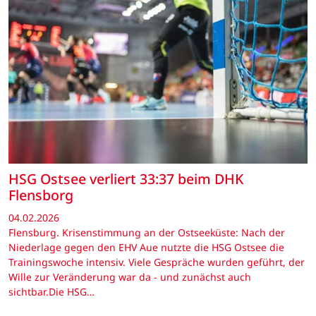
HSG Ostsee verliert 33:37 beim DHK
Flensborg
04.02.2026
Flensburg. Krisenstimmung an der Ostseeküste: Nach der
Niederlage gegen den EHV Aue nutzte die HSG Ostsee die
Trainingswoche intensiv. Viele Gespräche wurden geführt, der
Wille zur Veränderung war da - und zunächst auch
sichtbar.Die HSG…