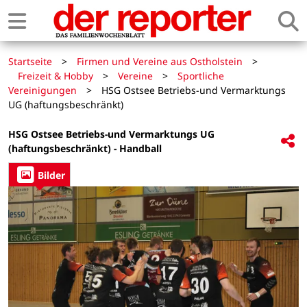
Startseite
>
Firmen und Vereine aus Ostholstein
>
Freizeit & Hobby
>
Vereine
>
Sportliche
Vereinigungen
>
HSG Ostsee Betriebs-und Vermarktungs
UG (haftungsbeschränkt)
HSG Ostsee Betriebs-und Vermarktungs UG
(haftungsbeschränkt) - Handball
Bilder