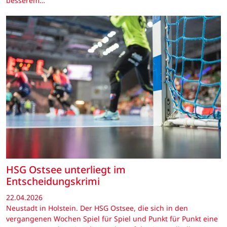
besserem…
HSG Ostsee unterliegt im
Entscheidungskrimi
22.04.2026
Neustadt in Holstein. Der HSG Ostsee, die sich in den
vergangenen Wochen Spiel für Spiel und Punkt für Punkt eine