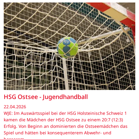
HSG Ostsee - Jugendhandball
22.04.2026
WJE: Im Auswärtsspiel bei der HSG Holsteinische Schweiz 1
kamen die Mädchen der HSG Ostsee zu einem 20:7 (12:3)
Erfolg. Von Beginn an dominierten die Ostseemädchen das
Spiel und hätten bei konsequenterem Abwehr- und