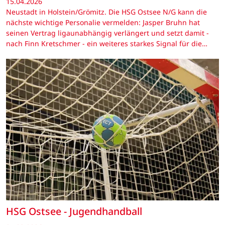
15.04.2026
Neustadt in Holstein/Grömitz. Die HSG Ostsee N/G kann die
nächste wichtige Personalie vermelden: Jasper Bruhn hat
seinen Vertrag ligaunabhängig verlängert und setzt damit -
nach Finn Kretschmer - ein weiteres starkes Signal für die…
HSG Ostsee - Jugendhandball