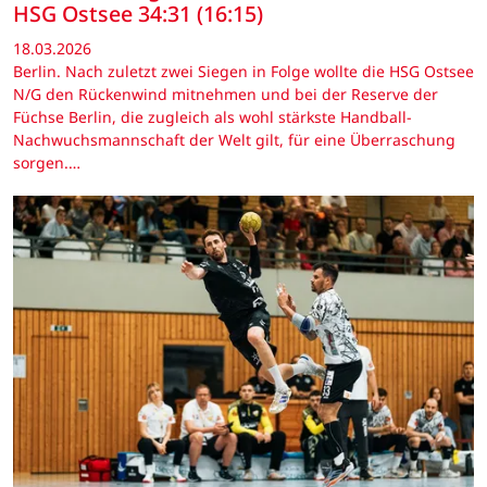
HSG Ostsee 34:31 (16:15)
18.03.2026
Berlin. Nach zuletzt zwei Siegen in Folge wollte die HSG Ostsee
N/G den Rückenwind mitnehmen und bei der Reserve der
Füchse Berlin, die zugleich als wohl stärkste Handball-
Nachwuchsmannschaft der Welt gilt, für eine Überraschung
sorgen.…