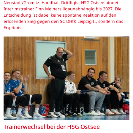
Neustadt/Grömitz. Handball-Drittligist HSG Ostsee bindet
Interimstrainer Finn Meiners ligaunabhängig bis 2027. Die
Entscheidung ist dabei keine spontane Reaktion auf den
erlösenden Sieg gegen den SC DHfK Leipzig II, sondern das
Ergebnis…
Trainerwechsel bei der HSG Ostsee