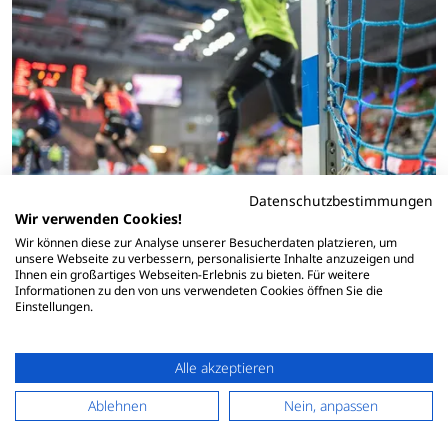
Datenschutzbestimmungen
Wir verwenden Cookies!
Wir können diese zur Analyse unserer Besucherdaten platzieren, um
unsere Webseite zu verbessern, personalisierte Inhalte anzuzeigen und
Ihnen ein großartiges Webseiten-Erlebnis zu bieten. Für weitere
HSG Ostsee erleidet Schiffbruch im
Informationen zu den von uns verwendeten Cookies öffnen Sie die
Abstiegskampf
Einstellungen.
28.01.2026
HSG Ostsee N/G 31:43 EHV AueDie HSG Ostsee N/G hat im
Alle akzeptieren
ersten Heimspiel des Kalenderjahres eine herbe Niederlage
hinnehmen müssen. Gegen den haushohen Favoriten vom
Ablehnen
Nein, anpassen
EHV Aue setzte es die erwartete Pleite, die zur Folge hat, dass
die…