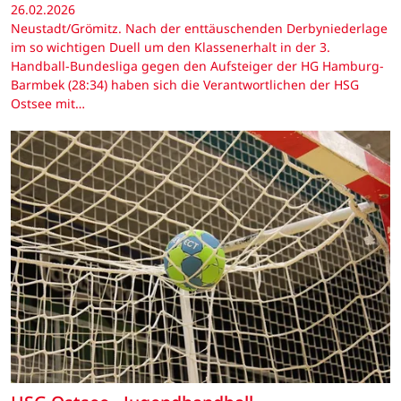
26.02.2026
Neustadt/Grömitz. Nach der enttäuschenden Derbyniederlage
im so wichtigen Duell um den Klassenerhalt in der 3.
Handball-Bundesliga gegen den Aufsteiger der HG Hamburg-
Barmbek (28:34) haben sich die Verantwortlichen der HSG
Ostsee mit…