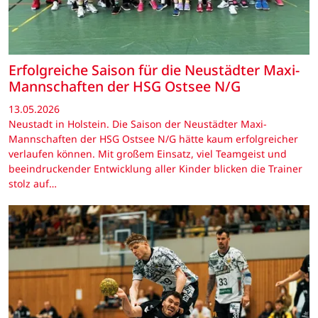
Erfolgreiche Saison für die Neustädter Maxi-
Mannschaften der HSG Ostsee N/G
13.05.2026
Neustadt in Holstein. Die Saison der Neustädter Maxi-
Mannschaften der HSG Ostsee N/G hätte kaum erfolgreicher
verlaufen können. Mit großem Einsatz, viel Teamgeist und
beeindruckender Entwicklung aller Kinder blicken die Trainer
stolz auf…