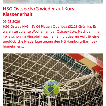
HSG Ostsee N/G wieder auf Kurs
Klassenerhalt
09.03.2026
HSG Ostsee N/G - SV 04 Plauen Oberlosa (32:28)Grömitz. Es
waren turbulente Wochen an der Ostseeküste: Nachdem man
- wie schon im Hinspiel - nach einem blutleeren Auftritt eine
unglückliche Niederlage gegen den HG Hamburg-Barmbek
hinnehmen…