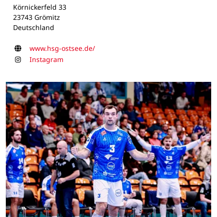
Körnickerfeld 33
23743 Grömitz
Deutschland
Homepage
www.hsg-ostsee.de/
Instagram
Instagram