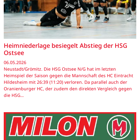
Heimniederlage besiegelt Abstieg der HSG
Ostsee
06.05.2026
Neustadt/Grömitz. Die HSG Ostsee N/G hat im letzten
Heimspiel der Saison gegen die Mannschaft des HC Eintracht
Hildesheim mit 26:39 (11:20) verloren. Da parallel auch der
Oranienburger HC, der zudem den direkten Vergleich gegen
die HSG…