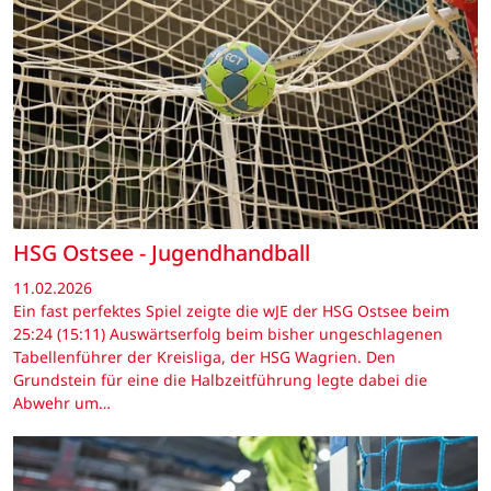
HSG Ostsee - Jugendhandball
11.02.2026
Ein fast perfektes Spiel zeigte die wJE der HSG Ostsee beim
25:24 (15:11) Auswärtserfolg beim bisher ungeschlagenen
Tabellenführer der Kreisliga, der HSG Wagrien. Den
Grundstein für eine die Halbzeitführung legte dabei die
Abwehr um…