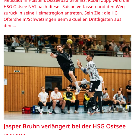
Neustadt in Holstein/Ostseebad Grömitz. Robin Zupp wird die
HSG Ostsee N/G nach dieser Saison verlassen und den Weg
zurück in seine Heimatregion antreten. Sein Ziel: die HG
Oftersheim/Schwetzingen.Beim aktuellen Drittligisten aus
dem…
Jasper Bruhn verlängert bei der HSG Ostsee