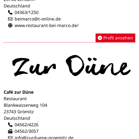
Deutschland
04363/1250
beimarco@t-online.de
www.restaurant-bei-marco.de/
Profil ansehen
Café zur Düne
Restaurant
Blankwasserweg 104
23743 Grömitz
Deutschland
04562/4226
04562/3057
info@zurduene-groemitz.de