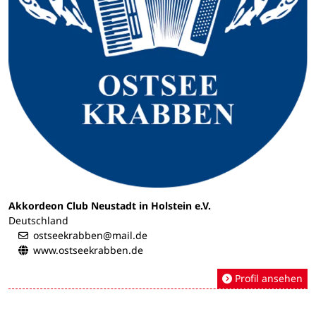
Akkordeon Club Neustadt in Holstein e.V.
Deutschland
ostseekrabben@mail.de
www.ostseekrabben.de
Profil ansehen