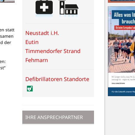
en statt
Neustadt i.H.
insamen
Eutin
nd der
Timmendorfer Strand
Fehmarn
en:
st“
Defibrillatoren Standorte
IHRE ANSPRECHPARTNER