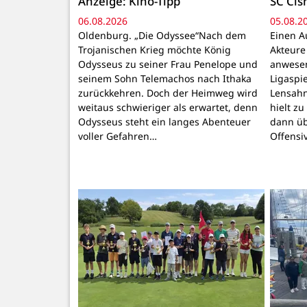
Anzeige: Kino-Tipp
SC Cis
06.08.2026
05.08.2
Oldenburg. „Die Odyssee“Nach dem
Einen A
Trojanischen Krieg möchte König
Akteure
Odysseus zu seiner Frau Penelope und
anwesen
seinem Sohn Telemachos nach Ithaka
Ligaspi
zurückkehren. Doch der Heimweg wird
Lensahn
weitaus schwieriger als erwartet, denn
hielt z
Odysseus steht ein langes Abenteuer
dann üb
voller Gefahren…
Offensi