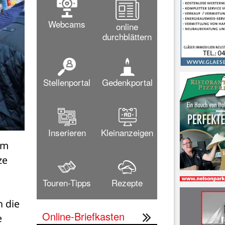
Webcams
online
durchblättern
Stellenportal
Gedenkportal
Inserieren
Kleinanzeigen
m 
e 
Touren-Tipps
Rezepte
 die 
Online-Briefkasten
 