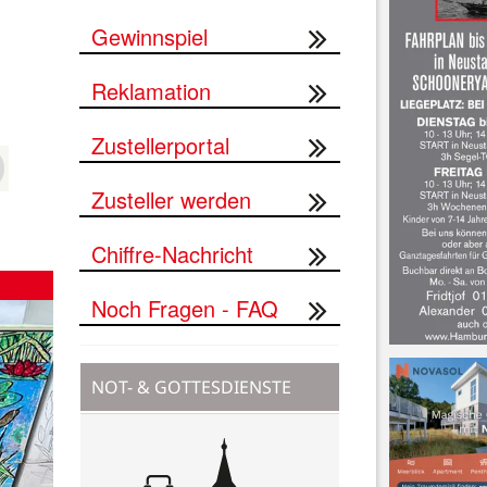
Gewinnspiel
Reklamation
Zustellerportal
Zusteller werden
Chiffre-Nachricht
Noch Fragen - FAQ
NOT- & GOTTESDIENSTE