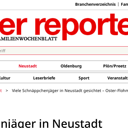
Branchenverzeichnis
Fam
Neustadt
Oldenburg
Plön/Preetz
Kultur
Leserbriefe
Sport
Veranstal
t
>
Viele Schnäppchenjäger in Neustadt gesichtet – Oster-Flohma
njäger in Neustadt