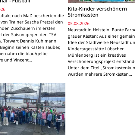
mar - Fußball
Kita-Kinder verschönern
026
Stromkästen
uftakt nach Maß bescherten die
 von Trainer Sascha Pretzel den
05.08.2026
den Zuschauern im ersten
Neustadt in Holstein. Bunte Farb
el der Saison gegen den TSV
grauer Kästen: Aus einer geme
. Torwart Dennis Kuhlmann
Idee der Stadtwerke Neustadt u
u Beginn seinen Kasten sauber,
Kindertagesstätte Lübscher
ernahm die blau/gelbe
Mühlenberg ist ein kreatives
ve und Vincent…
Verschönerungsprojekt entstand
Unter dem Titel „Stromkastenkun
wurden mehrere Stromkästen…