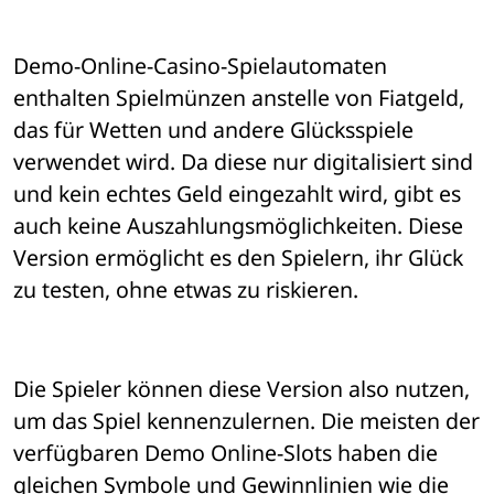
Demo-Online-Casino-Spielautomaten 
enthalten Spielmünzen anstelle von Fiatgeld, 
das für Wetten und andere Glücksspiele 
verwendet wird. Da diese nur digitalisiert sind 
und kein echtes Geld eingezahlt wird, gibt es 
auch keine Auszahlungsmöglichkeiten. Diese 
Version ermöglicht es den Spielern, ihr Glück 
zu testen, ohne etwas zu riskieren.
Die Spieler können diese Version also nutzen, 
um das Spiel kennenzulernen. Die meisten der 
verfügbaren Demo Online-Slots haben die 
gleichen Symbole und Gewinnlinien wie die 