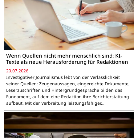
Wenn Quellen nicht mehr menschlich sind: KI-
Texte als neue Herausforderung für Redaktionen
20.07.2026
Investigativer Journalismus lebt von der Verlässlichkeit
seiner Quellen: Zeugenaussagen, eingereichte Dokumente,
Leserzuschriften und Hintergrundgespräche bilden das
Fundament, auf dem eine Redaktion ihre Berichterstattung
aufbaut. Mit der Verbreitung leistungsfähiger…