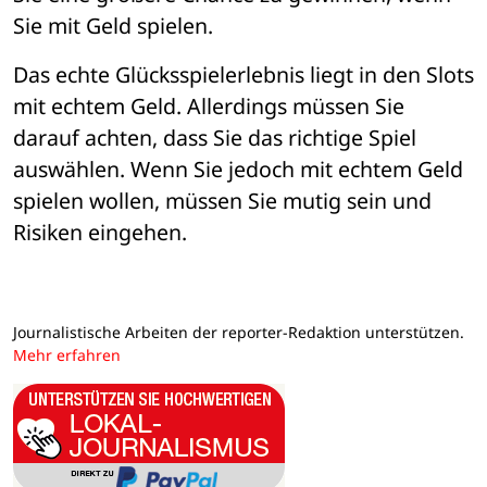
Sie mit Geld spielen.
Das echte Glücksspielerlebnis liegt in den Slots 
mit echtem Geld. Allerdings müssen Sie 
darauf achten, dass Sie das richtige Spiel 
auswählen. Wenn Sie jedoch mit echtem Geld 
spielen wollen, müssen Sie mutig sein und 
Risiken eingehen.
Journalistische Arbeiten der reporter-Redaktion unterstützen.
Mehr erfahren