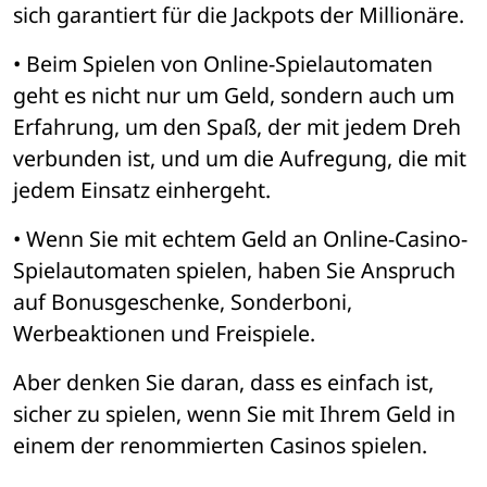
sich garantiert für die Jackpots der Millionäre.
• Beim Spielen von Online-Spielautomaten 
geht es nicht nur um Geld, sondern auch um 
Erfahrung, um den Spaß, der mit jedem Dreh 
verbunden ist, und um die Aufregung, die mit 
jedem Einsatz einhergeht.
• Wenn Sie mit echtem Geld an Online-Casino-
Spielautomaten spielen, haben Sie Anspruch 
auf Bonusgeschenke, Sonderboni, 
Werbeaktionen und Freispiele.
Aber denken Sie daran, dass es einfach ist, 
sicher zu spielen, wenn Sie mit Ihrem Geld in 
einem der renommierten Casinos spielen.