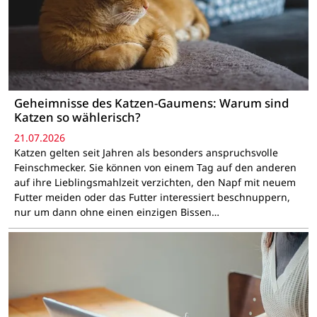
Geheimnisse des Katzen-Gaumens: Warum sind
Katzen so wählerisch?
21.07.2026
Katzen gelten seit Jahren als besonders anspruchsvolle
Feinschmecker. Sie können von einem Tag auf den anderen
auf ihre Lieblingsmahlzeit verzichten, den Napf mit neuem
Futter meiden oder das Futter interessiert beschnuppern,
nur um dann ohne einen einzigen Bissen…