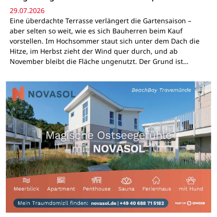
29.07.2026
Eine überdachte Terrasse verlängert die Gartensaison –
aber selten so weit, wie es sich Bauherren beim Kauf
vorstellen. Im Hochsommer staut sich unter dem Dach die
Hitze, im Herbst zieht der Wind quer durch, und ab
November bleibt die Fläche ungenutzt. Der Grund ist…