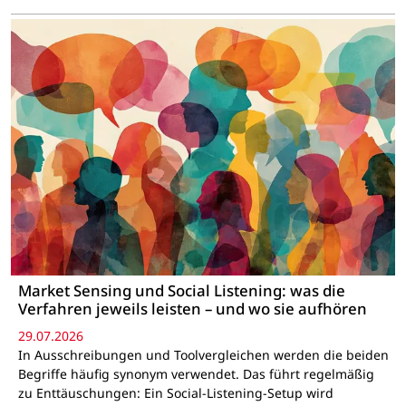
Market Sensing und Social Listening: was die
Verfahren jeweils leisten – und wo sie aufhören
29.07.2026
In Ausschreibungen und Toolvergleichen werden die beiden
Begriffe häufig synonym verwendet. Das führt regelmäßig
zu Enttäuschungen: Ein Social-Listening-Setup wird