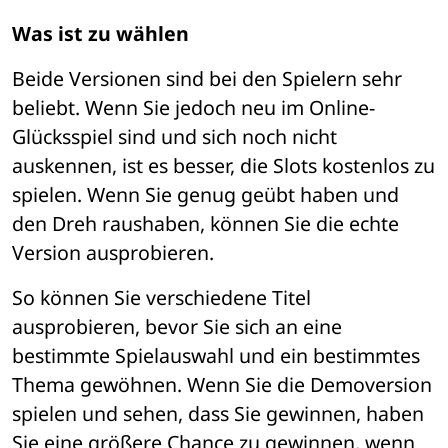
Was ist zu wählen
Beide Versionen sind bei den Spielern sehr 
beliebt. Wenn Sie jedoch neu im Online-
Glücksspiel sind und sich noch nicht 
auskennen, ist es besser, die Slots kostenlos zu 
spielen. Wenn Sie genug geübt haben und 
den Dreh raushaben, können Sie die echte 
Version ausprobieren.
So können Sie verschiedene Titel 
ausprobieren, bevor Sie sich an eine 
bestimmte Spielauswahl und ein bestimmtes 
Thema gewöhnen. Wenn Sie die Demoversion 
spielen und sehen, dass Sie gewinnen, haben 
Sie eine größere Chance zu gewinnen, wenn 