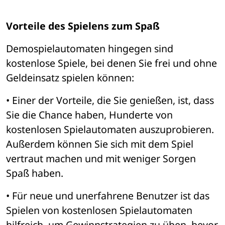
Vorteile des Spielens zum Spaß
Demospielautomaten hingegen sind 
kostenlose Spiele, bei denen Sie frei und ohne 
Geldeinsatz spielen können:
• Einer der Vorteile, die Sie genießen, ist, dass 
Sie die Chance haben, Hunderte von 
kostenlosen Spielautomaten auszuprobieren. 
Außerdem können Sie sich mit dem Spiel 
vertraut machen und mit weniger Sorgen 
Spaß haben.
• Für neue und unerfahrene Benutzer ist das 
Spielen von kostenlosen Spielautomaten 
hilfreich, um Gewinnstrategien zu üben, bevor 