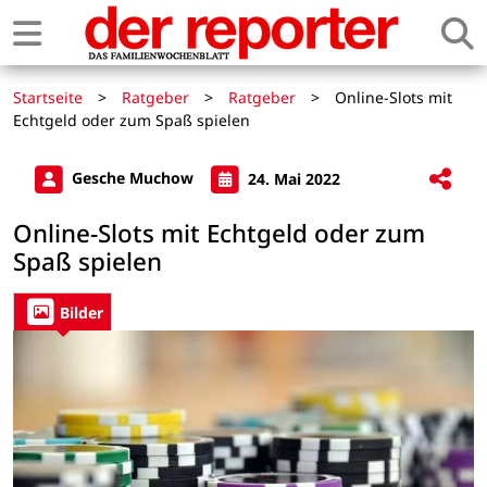
Startseite
>
Ratgeber
>
Ratgeber
>
Online-Slots mit
Echtgeld oder zum Spaß spielen
Gesche Muchow
24. Mai 2022
Online-Slots mit Echtgeld oder zum
Spaß spielen
Bilder