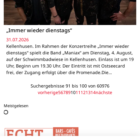
„Immer wieder dienstags“
31.07.2026
Kellenhusen. Im Rahmen der Konzertreihe „Immer wieder
dienstags“ spielt die Band „Maniax“ am Dienstag, 4. August,
auf der Schwimmbadwiese in Kellenhusen. Einlass ist um 19
Uhr, Beginn um 19.30 Uhr. Der Eintritt ist mit Ostseecard
frei, der Zugang erfolgt über die Promenade.Die…
Suchergebnisse 91 bis 100 von 60976
vorherige
5
6
7
8
9
10
11
12
13
14
nächste
Meistgelesen