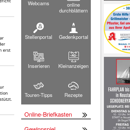
richt
Webcams
online
durchblättern
Stellenportal
Gedenkportal
ar
der
 erst
Inserieren
Kleinanzeigen
ur
tion
Touren-Tipps
Rezepte
tützt.
Online-Briefkasten
Gewinnspiel