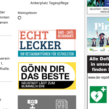
Ankerplatz Tagespflege
oder
Meistgelesen
annten
genen
verein
1.
halle.
e