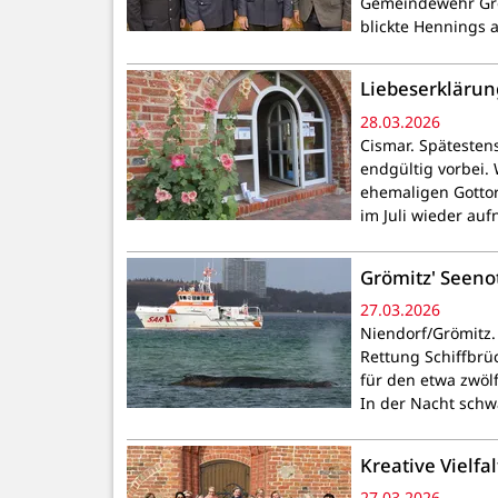
Gemeindewehr Grö
blickte Hennings 
Liebeserklärung
28.03.2026
Cismar. Spätesten
endgültig vorbei.
ehemaligen Gotto
im Juli wieder a
Grömitz' Seeno
27.03.2026
Niendorf/Grömitz. 
Rettung Schiffbrü
für den etwa zwöl
In der Nacht schw
Kreative Vielfa
27.03.2026