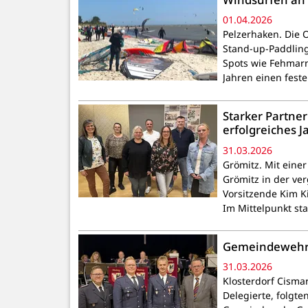
01.04.2026
Pelzerhaken. Die O
Stand-up-Paddling
Spots wie Fehmarn
Jahren einen feste
Starker Partner
erfolgreiches J
31.03.2026
Grömitz. Mit eine
Grömitz in der v
Vorsitzende Kim K
Im Mittelpunkt st
Gemeindewehr G
31.03.2026
Klosterdorf Cisma
Delegierte, folgt