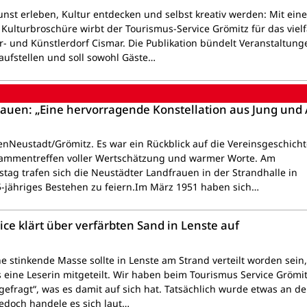
nst erleben, Kultur entdecken und selbst kreativ werden: Mit eine
Kulturbroschüre wirbt der Tourismus-Service Grömitz für das vielf
r- und Künstlerdorf Cismar. Die Publikation bündelt Veranstaltung
ufstellen und soll sowohl Gäste…
rauen: „Eine hervorragende Konstellation aus Jung und A
enNeustadt/Grömitz. Es war ein Rückblick auf die Vereinsgeschicht
sammentreffen voller Wertschätzung und warmer Worte. Am
ag trafen sich die Neustädter Landfrauen in der Strandhalle in
5-jähriges Bestehen zu feiern.Im März 1951 haben sich…
ce klärt über verfärbten Sand in Lenste auf
e stinkende Masse sollte in Lenste am Strand verteilt worden sein
 eine Leserin mitgeteilt. Wir haben beim Tourismus Service Grömi
gefragt“, was es damit auf sich hat. Tatsächlich wurde etwas an d
jedoch handele es sich laut…