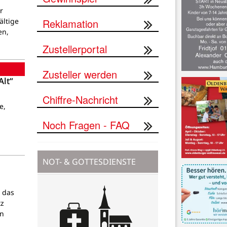
r
Reklamation
ältige
en,
Zustellerportal
Zusteller werden
lt“
Chiffre-Nachricht
e,
Noch Fragen - FAQ
NOT- & GOTTESDIENSTE
, das
tz
en