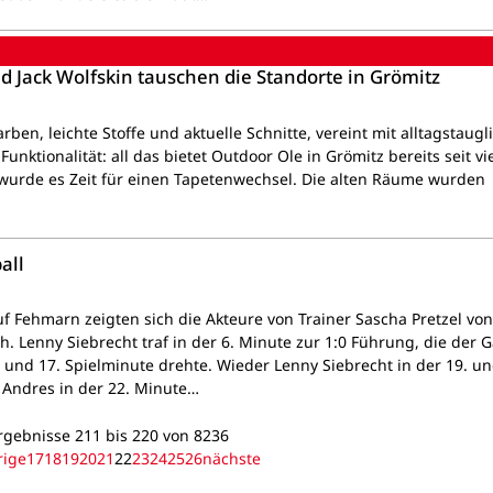
d Jack Wolfskin tauschen die Standorte in Grömitz
arben, leichte Stoffe und aktuelle Schnitte, vereint mit alltagstaug
unktionalität: all das bietet Outdoor Ole in Grömitz bereits seit vi
wurde es Zeit für einen Tapetenwechsel. Die alten Räume wurden
all
uf Fehmarn zeigten sich die Akteure von Trainer Sascha Pretzel von
. Lenny Siebrecht traf in der 6. Minute zur 1:0 Führung, die der G
. und 17. Spielminute drehte. Wieder Lenny Siebrecht in der 19. un
Andres in der 22. Minute…
gebnisse 211 bis 220 von 8236
rige
17
18
19
20
21
22
23
24
25
26
nächste