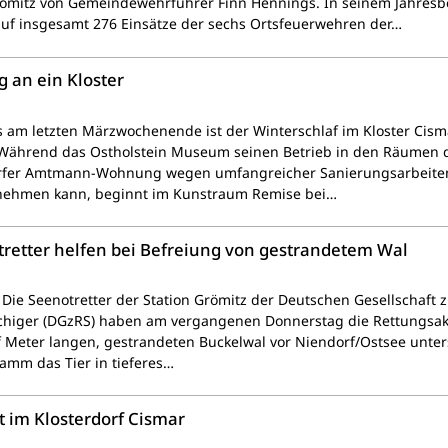
mitz von Gemeindewehrführer Finn Hennings. In seinem Jahresbe
auf insgesamt 276 Einsätze der sechs Ortsfeuerwehren der…
 an ein Kloster
s am letzten Märzwochenende ist der Winterschlaf im Kloster Cism
 Während das Ostholstein Museum seinen Betrieb in den Räumen 
rfer Amtmann-Wohnung wegen umfangreicher Sanierungsarbeiten
ufnehmen kann, beginnt im Kunstraum Remise bei…
tretter helfen bei Befreiung von gestrandetem Wal
Die Seenotretter der Station Grömitz der Deutschen Gesellschaft z
chiger (DGzRS) haben am vergangenen Donnerstag die Rettungsak
f Meter langen, gestrandeten Buckelwal vor Niendorf/Ostsee unters
amm das Tier in tieferes…
lt im Klosterdorf Cismar