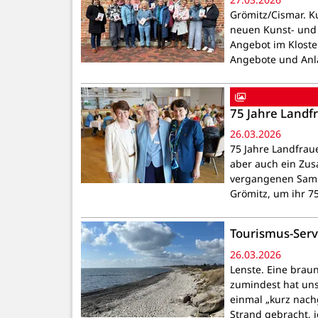
Grömitz/Cismar. Ku
neuen Kunst- und 
Angebot im Kloste
Angebote und Anla
75 Jahre Landf
26.03.2026
75 Jahre Landfrau
aber auch ein Zu
vergangenen Samst
Grömitz, um ihr 7
Tourismus-Servi
26.03.2026
Lenste. Eine braun
zumindest hat uns
einmal „kurz nach
Strand gebracht, 