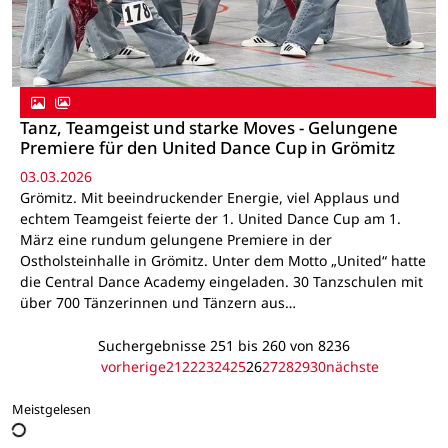
Tanz, Teamgeist und starke Moves - Gelungene
Premiere für den United Dance Cup in Grömitz
03.03.2026
Grömitz. Mit beeindruckender Energie, viel Applaus und
echtem Teamgeist feierte der 1. United Dance Cup am 1.
März eine rundum gelungene Premiere in der
Ostholsteinhalle in Grömitz. Unter dem Motto „United“ hatte
die Central Dance Academy eingeladen. 30 Tanzschulen mit
über 700 Tänzerinnen und Tänzern aus…
Suchergebnisse 251 bis 260 von 8236
vorherige
21
22
23
24
25
26
27
28
29
30
nächste
Meistgelesen