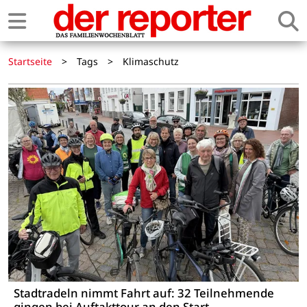
Startseite
>
Tags
>
Klimaschutz
Stadtradeln nimmt Fahrt auf: 32 Teilnehmende
gingen bei Auftakttour an den Start