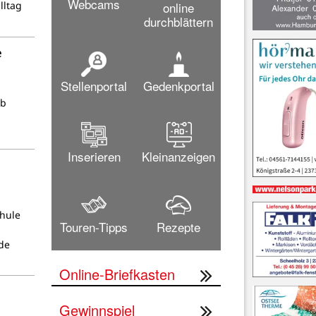
Webcams
online
lltag
durchblättern
e
Stellenportal
Gedenkportal
ab
Inserieren
Kleinanzeigen
chule
Touren-Tipps
Rezepte
de
Online-Briefkasten
Gewinnspiel