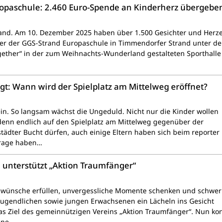
opaschule: 2.460 Euro-Spende an Kinderherz übergebe
and. Am 10. Dezember 2025 haben über 1.500 Gesichter und Herze
er der GGS-Strand Europaschule in Timmendorfer Strand unter d
gether“ in der zum Weihnachts-Wunderland gestalteten Sporthalle
gt: Wann wird der Spielplatz am Mittelweg eröffnet?
ein. So langsam wächst die Ungeduld. Nicht nur die Kinder wollen
denn endlich auf den Spielplatz am Mittelweg gegenüber der
ädter Bucht dürfen, auch einige Eltern haben sich beim reporter
Frage haben…
unterstützt „Aktion Traumfänger“
swünsche erfüllen, unvergessliche Momente schenken und schwer
Jugendlichen sowie jungen Erwachsenen ein Lächeln ins Gesicht
das Ziel des gemeinnützigen Vereins „Aktion Traumfänger“. Nun ko
eine…