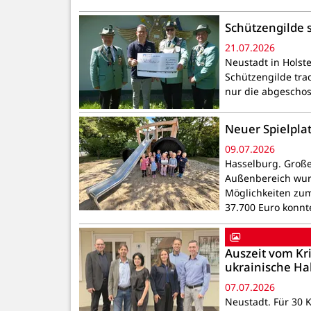
Schützengilde 
21.07.2026
Neustadt in Holst
Schützengilde tra
nur die abgeschos
Neuer Spielplat
09.07.2026
Hasselburg. Große
Außenbereich wur
Möglichkeiten zum
37.700 Euro konnt
Auszeit vom Kri
ukrainische Ha
07.07.2026
Neustadt. Für 30 