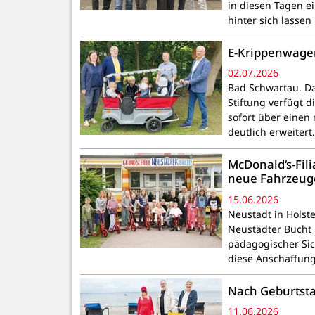
in diesen Tagen e
hinter sich lassen
E-Krippenwagen
02.07.2026
Bad Schwartau. Da
Stiftung verfügt d
sofort über einen
deutlich erweitert
McDonald‘s-Fil
neue Fahrzeug
15.06.2026
Neustadt in Holst
Neustädter Bucht 
pädagogischer Sic
diese Anschaffun
Nach Geburtsta
11.06.2026