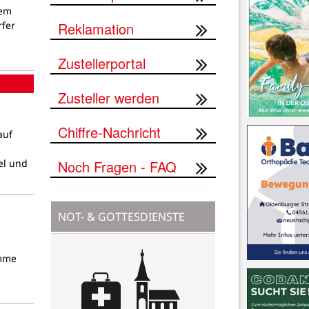
zem
Reklamation
rfer
Zustellerportal
Zusteller werden
Chiffre-Nachricht
auf
Noch Fragen - FAQ
el und
NOT- & GOTTESDIENSTE
umme