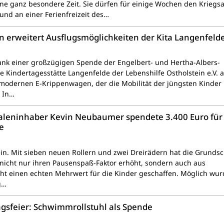
ine ganz besondere Zeit. Sie dürfen für einige Wochen den Kriegsa
 und an einer Ferienfreizeit des…
 erweitert Ausflugsmöglichkeiten der Kita Langenfeld
nk einer großzügigen Spende der Engelbert- und Hertha-Albers-
ie Kindertagesstätte Langenfelde der Lebenshilfe Ostholstein e.V. 
 modernen E-Krippenwagen, der die Mobilität der jüngsten Kinder
. In…
ialeninhaber Kevin Neubaumer spendete 3.400 Euro für
e
ein. Mit sieben neuen Rollern und zwei Dreirädern hat die Grunds
nicht nur ihren Pausenspaß-Faktor erhöht, sondern auch aus
ht einen echten Mehrwert für die Kinder geschaffen. Möglich wur
g…
gsfeier: Schwimmrollstuhl als Spende