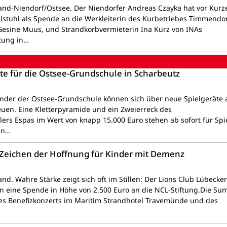
nd-Niendorf/Ostsee. Der Niendorfer Andreas Czayka hat vor Kur
stuhl als Spende an die Werkleiterin des Kurbetriebes Timmendo
 Gesine Muus, und Strandkorbvermieterin Ina Kurz von INAs
tung in…
te für die Ostsee-Grundschule in Scharbeutz
inder der Ostsee-Grundschule können sich über neue Spielgeräte 
euen. Eine Kletterpyramide und ein Zweierreck des
lers Espas im Wert von knapp 15.000 Euro stehen ab sofort für Spi
en…
n Zeichen der Hoffnung für Kinder mit Demenz
d. Wahre Stärke zeigt sich oft im Stillen: Der Lions Club Lübecker
 eine Spende in Höhe von 2.500 Euro an die NCL-Stiftung.Die S
es Benefizkonzerts im Maritim Strandhotel Travemünde und des