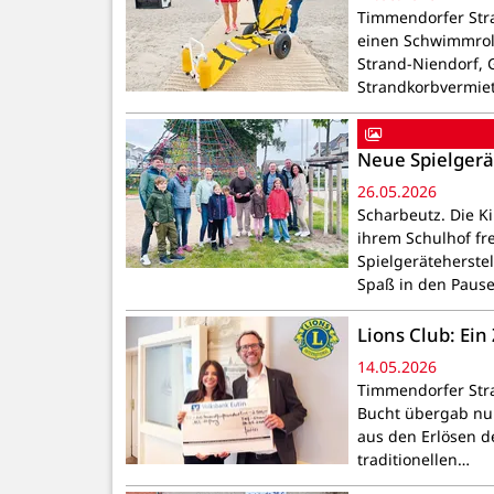
Timmendorfer Stra
einen Schwimmroll
Strand-Nien­dorf,
Strandkorbvermie
Neue Spielgerä
26.05.2026
Scharbeutz. Die K
ihrem Schulhof fr
Spielgeräteherstel
Spaß in den Paus
Lions Club: Ei
14.05.2026
Timmendorfer Stran
Bucht übergab nun
aus den Erlösen d
traditionellen…