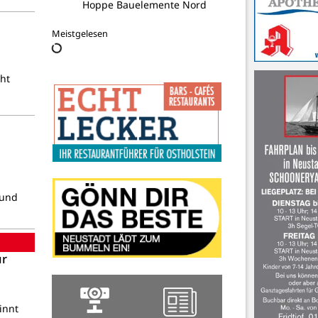
Hoppe Bauelemente Nord
Meistgelesen
ht
rund
ür
innt