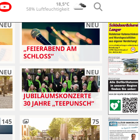
18,5°C
58% Luftfeuchtigkeit
NEU
NEU
„FEIERABEND AM
SCHLOSS“
NEU
NEU
JUBILÄUMSKONZERTE
30 JAHRE „TEEPUNSCH“
145
75