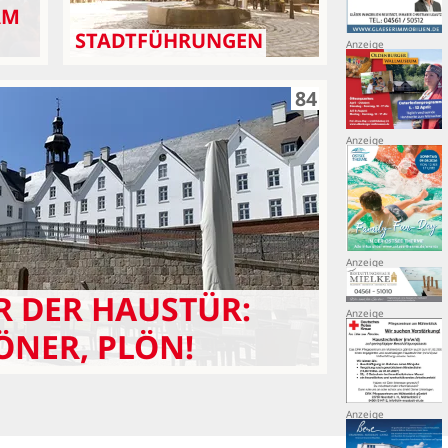
AM
STADTFÜHRUNGEN
84
 DER HAUSTÜR:
ÖNER, PLÖN!