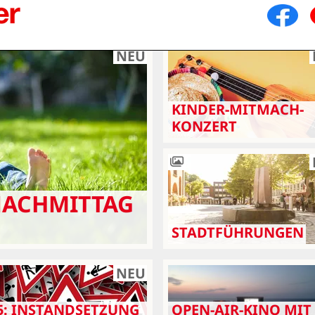
NEU
KINDER-MITMACH-
KONZERT
NACHMITTAG
STADTFÜHRUNGEN
NEU
5: INSTANDSETZUNG
OPEN-AIR-KINO MIT