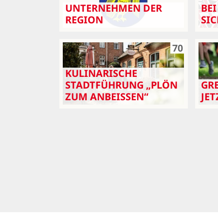
UNTERNEHMEN DER
BEI
REGION
SI
SC Cismar e.V.
70
KULINARISCHE
STADTFÜHRUNG „PLÖN
GRE
ZUM ANBEISSEN“
JE