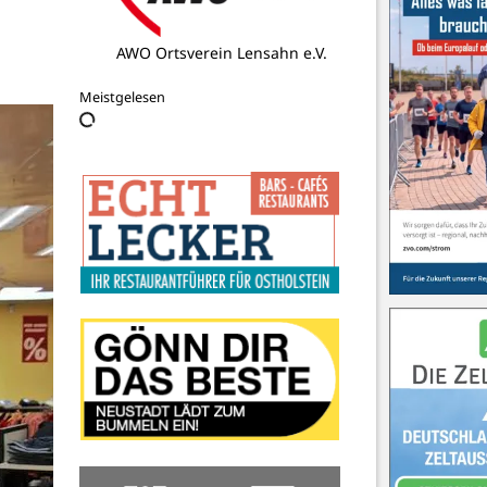
Ostsee-Perlen by der reporter
Meistgelesen