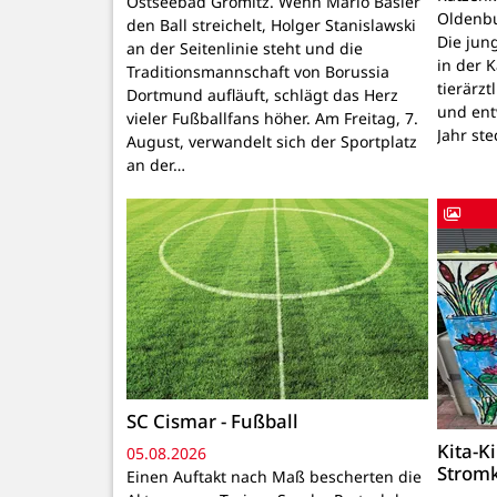
Ostseebad Grömitz. Wenn Mario Basler
Oldenbu
den Ball streichelt, Holger Stanislawski
Die ju
an der Seitenlinie steht und die
in der 
Traditionsmannschaft von Borussia
tierärzt
Dortmund aufläuft, schlägt das Herz
und ent
vieler Fußballfans höher. Am Freitag, 7.
Jahr ste
August, verwandelt sich der Sportplatz
an der…
SC Cismar - Fußball
Kita-K
05.08.2026
Strom
Einen Auftakt nach Maß bescherten die