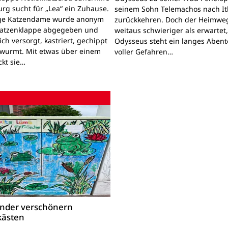
rg sucht für „Lea“ ein Zuhause.
seinem Sohn Telemachos nach I
nge Katzendame wurde anonym
zurückkehren. Doch der Heimwe
Katzenklappe abgegeben und
weitaus schwieriger als erwartet
lich versorgt, kastriert, gechippt
Odysseus steht ein langes Aben
wurmt. Mit etwas über einem
voller Gefahren…
ckt sie…
inder verschönern
kästen