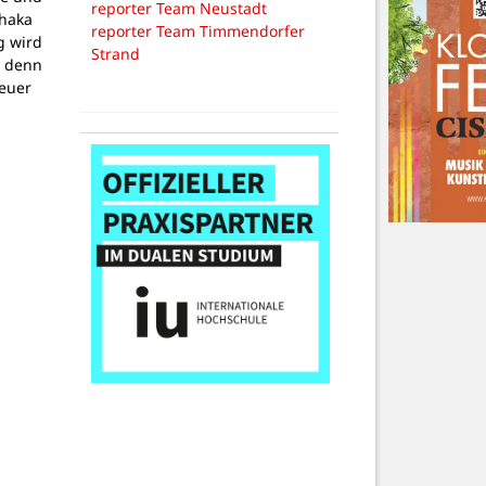
reporter Team Neustadt
thaka
reporter Team Timmendorfer
g wird
Strand
, denn
teuer