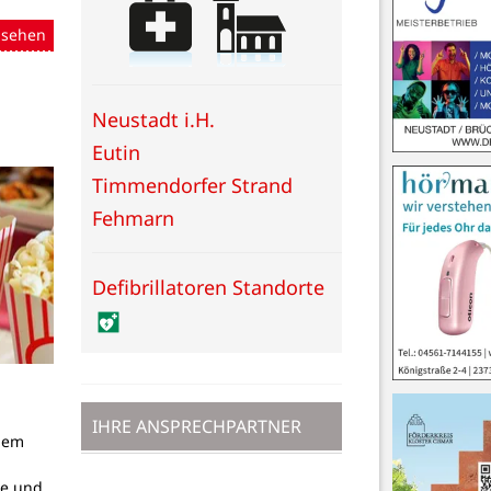
nsehen
Neustadt i.H.
Eutin
Timmendorfer Strand
Fehmarn
Defibrillatoren Standorte
IHRE ANSPRECHPARTNER
dem
g
pe und