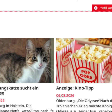
Profil a
ngskatze sucht ein
Anzeige: Kino-Tipp
se
06.08.2026
026
Oldenburg. „Die Odyssee“Nach 
rg in Holstein. Die
Trojanischen Krieg möchte Köni
lappe Notfallkatze/Streunerhilfe
Odysseus zu seiner Frau Penelo