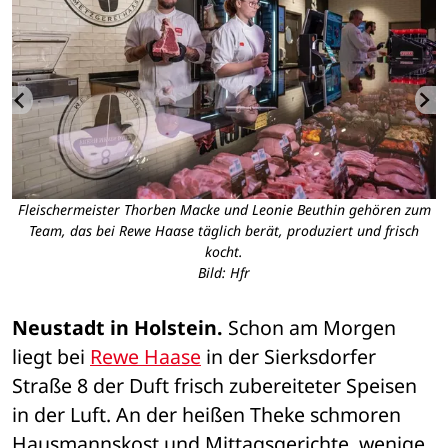
n
Fleischermeister Thorben Macke und Leonie Beuthin gehören zum
Team, das bei Rewe Haase täglich berät, produziert und frisch
kocht.
Bild: Hfr
Neustadt in Holstein.
 Schon am Morgen 
liegt bei 
Rewe Haase
 in der Sierksdorfer 
Straße 8 der Duft frisch zubereiteter Speisen 
in der Luft. An der heißen Theke schmoren 
Hausmannskost und Mittagsgerichte, wenige 