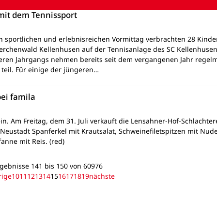
 mit dem Tennissport
n sportlichen und erlebnisreichen Vormittag verbrachten 28 Kinde
rchenwald Kellenhusen auf der Tennisanlage des SC Kellenhusen.
teren Jahrgangs nehmen bereits seit dem vergangenen Jahr regel
teil. Für einige der jüngeren…
ei famila
in. Am Freitag, dem 31. Juli verkauft die Lensahner-Hof-Schlachter
 Neustadt Spanferkel mit Krautsalat, Schweinefiletspitzen mit Nud
anne mit Reis. (red)
gebnisse 141 bis 150 von 60976
rige
10
11
12
13
14
15
16
17
18
19
nächste