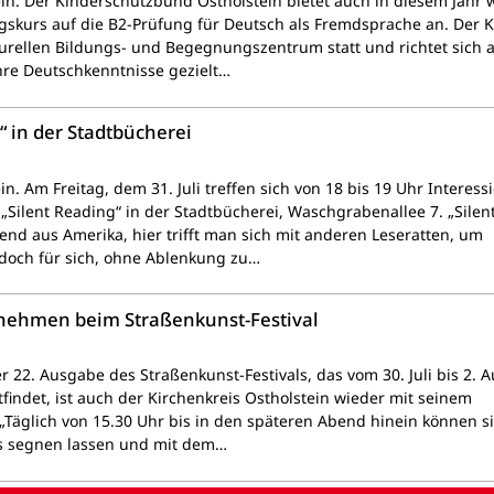
ein. Der Kinderschutzbund Ostholstein bietet auch in diesem Jahr 
gskurs auf die B2-Prüfung für Deutsch als Fremdsprache an. Der 
lturellen Bildungs- und Begegnungszentrum statt und richtet sich 
ihre Deutschkenntnisse gezielt…
“ in der Stadtbücherei
in. Am Freitag, dem 31. Juli treffen sich von 18 bis 19 Uhr Interessi
„Silent Reading“ in der Stadtbücherei, Waschgrabenallee 7. „Silen
rend aus Amerika, hier trifft man sich mit anderen Leseratten, um
doch für sich, ohne Ablenkung zu…
nehmen beim Straßenkunst-Festival
r 22. Ausgabe des Straßenkunst-Festivals, das vom 30. Juli bis 2. 
tfindet, ist auch der Kirchenkreis Ostholstein wieder mit seinem
„Täglich von 15.30 Uhr bis in den späteren Abend hinein können si
 segnen lassen und mit dem…