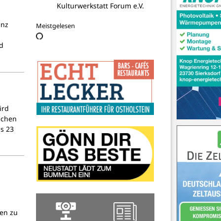
anz
Meistgelesen
d
ird
schen
is 23
en zu