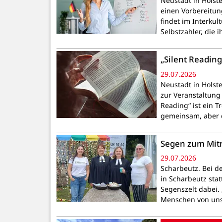
Neustadt in Holst
einen Vorbereitun
findet im Interku
Selbstzahler, die 
„Silent Reading
29.07.2026
Neustadt in Holste
zur Veranstaltung 
Reading“ ist ein T
gemeinsam, aber 
Segen zum Mit
29.07.2026
Scharbeutz. Bei de
in Scharbeutz stat
Segenszelt dabei. 
Menschen von uns