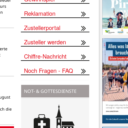
wieder
Kurs
Reklamation
an
Zustellerportal
Zusteller werden
erte
Chiffre-Nachricht
t
Noch Fragen - FAQ
NOT- & GOTTESDIENSTE
August
ch die